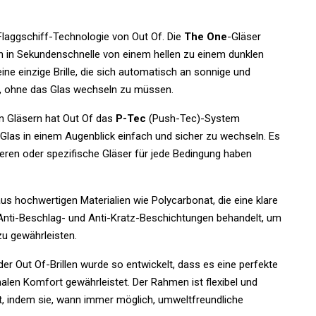
 Flaggschiff-Technologie von Out Of.
Die
The One
-Gläser
n in Sekundenschnelle von einem hellen zu einem dunklen
ne einzige Brille, die sich automatisch an sonnige und
t, ohne das Glas wechseln zu müssen.
en Gläsern hat Out Of das
P-Tec
(Push-Tec)-System
Glas in einem Augenblick einfach und sicher zu wechseln. Es
lisieren oder spezifische Gläser für jede Bedingung haben
s hochwertigen Materialien wie Polycarbonat, die eine klare
 Anti-Beschlag- und Anti-Kratz-Beschichtungen behandelt, um
zu gewährleisten.
er Out Of-Brillen wurde so entwickelt, dass es eine perfekte
alen Komfort gewährleistet. Der Rahmen ist flexibel und
it, indem sie, wann immer möglich, umweltfreundliche