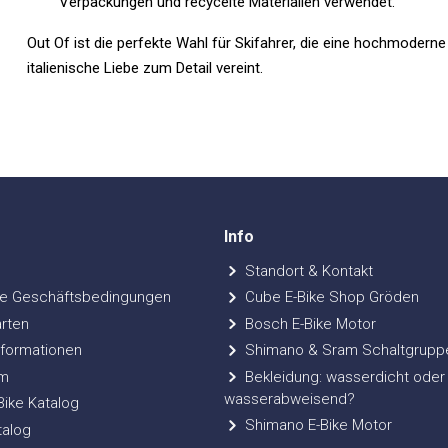
Verpackungen und recycelte Materialien verwendet.
Out Of ist die perfekte Wahl für Skifahrer, die eine hochmoderne 
italienische Liebe zum Detail vereint.
Info
Standort & Kontakt
e Geschäftsbedingungen
Cube E-Bike Shop Gröden
rten
Bosch E-Bike Motor
formationen
Shimano & Sram Schaltgrupp
m
Bekleidung: wasserdicht oder
wasserabweisend?
ke Katalog
Shimano E-Bike Motor
talog