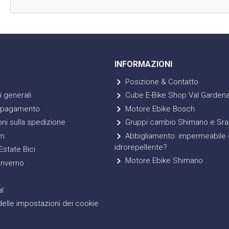
INFORMAZIONI
Posizione & Contatto
 generali
Cube E-Bike Shop Val Garden
 pagamento
Motore Ebike Bosch
ni sulla spedizione
Gruppi cambio Shimano e Sr
m
Abbigliamento: impermeabile 
idrorepellente?
state Bici
Motore Ebike Shimano
Inverno
l
elle impostazioni dei cookie