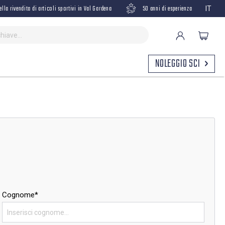
ella rivendita di articoli sportivi in Val Gardena
50 anni di esperienza
IT
NOLEGGIO SCI
Cognome*