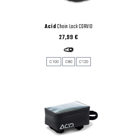
Acid
Chain Lock CORVID
27,99 €
C100
C80
C120