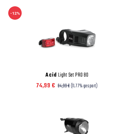
-12%
Acid
Light Set PRO 80
74,99 €
84,99 €
(11.77% gespart)