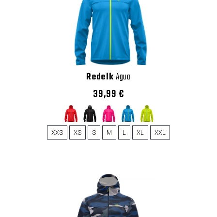
Redelk
Agua
39,99 €
XXS
XS
S
M
L
XL
XXL