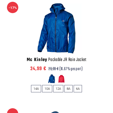
-17%
Mc Kinley
Packable JR Rain Jacket
24,99 €
29,99 €
(16.67% gespart)
14A
10A
12A
8A
6A