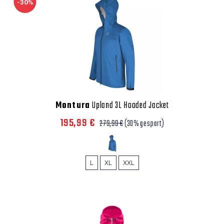
-30%
Montura
Upland 3L Hooded Jacket
195,99 €
279,99 €
(30% gespart)
L
XL
XXL