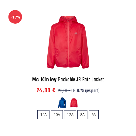
-17%
Mc Kinley
Packable JR Rain Jacket
24,99 €
29,99 €
(16.67% gespart)
14A
10A
12A
8A
6A