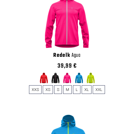
Redelk
Agua
39,99 €
XXS
XS
S
M
L
XL
XXL