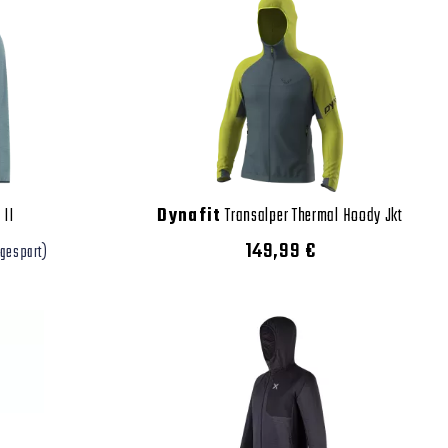
II
Dynafit
Transalper Thermal Hoody Jkt
149,99 €
 gespart)