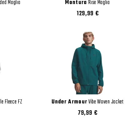
ded Maglia
Montura
Rise Maglia
129,99 €
e Fleece FZ
Under Armour
Vibe Woven Jacket
79,99 €