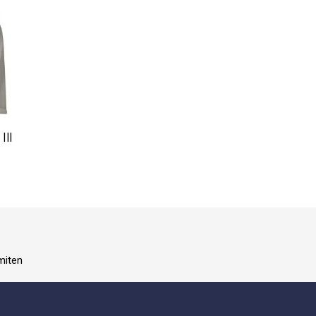
III
miten