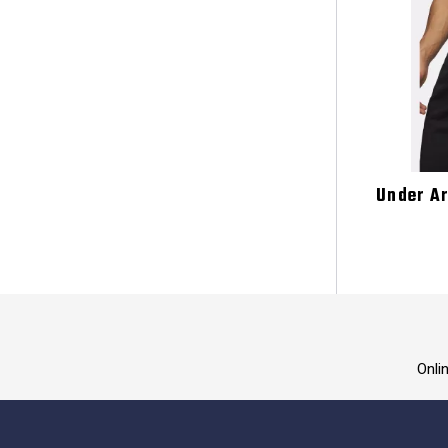
Under A
Onli