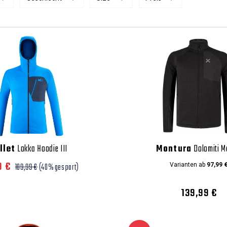
llet
Lokka Hoodie III
Montura
Dolomiti M
9 €
109,99 €
(40% gespart)
Varianten ab
97,99 
139,99 €