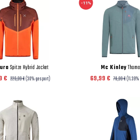
-11%
ura
Spitze Hybrid Jacket
Mc Kinley
Thoma 
9 €
69,99 €
229,99 €
(30% gespart)
78,99 €
(11.39%