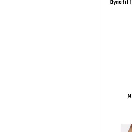
Dynafit
T
M