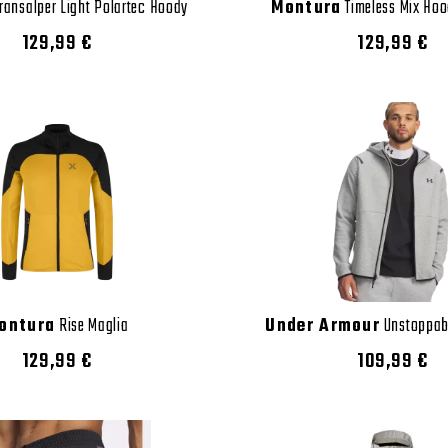
ransalper Light Polartec Hoody
Montura
Timeless Mix Hoo
129,99 €
129,99 €
ontura
Rise Maglia
Under Armour
Unstoppabl
129,99 €
109,99 €