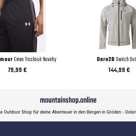
rmour
Emea Tracksuit Novelty
Dare2B
Switch Out 
79,99 €
144,99 €
mountainshop.online
ne Outdoor Shop für deine Abenteuer in den Bergen in Gröden - Dolo