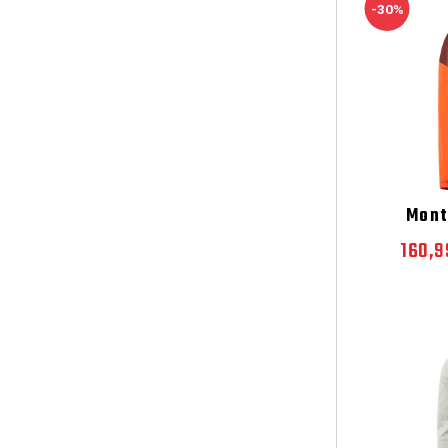
-30%
Mont
160,9