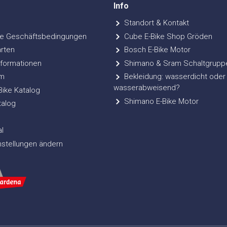
Info
Standort & Kontakt
e Geschäftsbedingungen
Cube E-Bike Shop Gröden
rten
Bosch E-Bike Motor
formationen
Shimano & Sram Schaltgrupp
m
Bekleidung: wasserdicht oder
wasserabweisend?
ke Katalog
Shimano E-Bike Motor
talog
l
nstellungen ändern