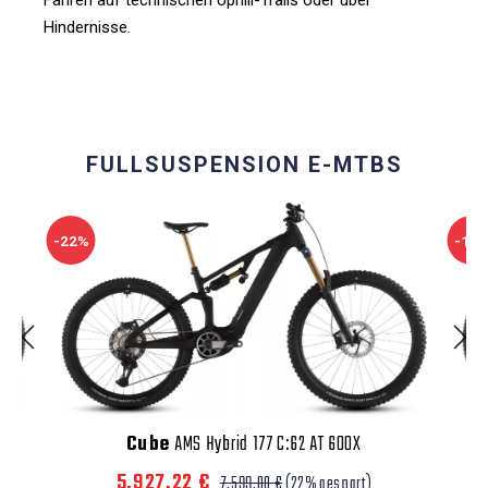
Fahren auf technischen Uphill-Trails oder über
Hindernisse.
FULLSUSPENSION E-MTBS
-22%
-10
Cube
AMS Hybrid 177 C:62 AT 600X
5.927,22 €
7.599,00 €
(22% gespart)