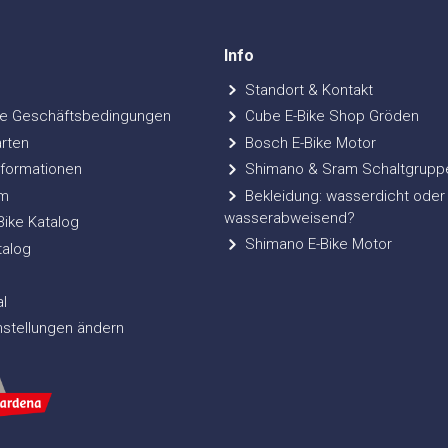
Info
Standort & Kontakt
e Geschäftsbedingungen
Cube E-Bike Shop Gröden
rten
Bosch E-Bike Motor
formationen
Shimano & Sram Schaltgrupp
m
Bekleidung: wasserdicht oder
wasserabweisend?
ke Katalog
Shimano E-Bike Motor
talog
l
nstellungen ändern