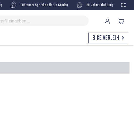
ng
Führender Sporthändler in Gröden
50 Jahre Erfahrung
DE
BIKE VERLEIH