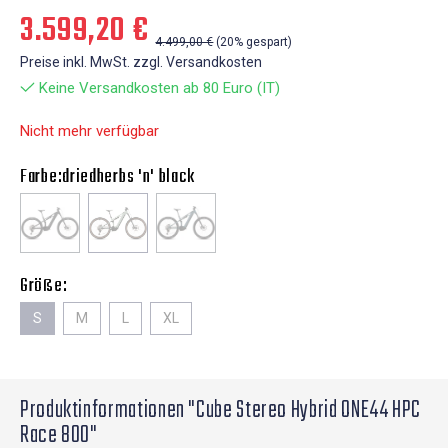
3.599,20 €
4.499,00 €
(20% gespart)
Preise inkl. MwSt. zzgl. Versandkosten
Keine Versandkosten ab 80 Euro (IT)
Nicht mehr verfügbar
Farbe:
driedherbs 'n' black
Größe:
S
M
L
XL
Produktinformationen "Cube Stereo Hybrid ONE44 HPC
Race 800"