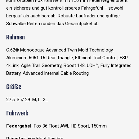
komfortablen Fox Fahrwerk mit 150 mm Federweg entsteht
ein sicheres und gut kontrollierbares Fahrgefühl – sowohl
bergauf als auch bergab. Robuste Laufräder und griffige
Schwalbe Reifen runden das Gesamtpaket ab.
Rahmen
C:62® Monocoque Advanced Twin Mold Technology,
Aluminium 6061 T6 Rear Triangle, Efficient Trail Control, FSP
4-Link, Agile Trail Geometry, Boost 148, UDH™, Fully Integrated
Battery, Advanced Internal Cable Routing
Größe
27.5: S // 29: M, L, XL
Fahrwerk
Federgabel:
Fox 36 Float AWL HD Sport, 150mm
Dämpfer:
Fox Float Rhythm