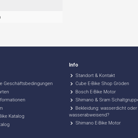
n
Info
Standort & Kontakt
e Geschäftsbedingungen
Cube E-Bike Shop Gröden
rten
Bosch E-Bike Motor
formationen
Shimano & Sram Schaltgrupp
m
Bekleidung: wasserdicht oder
wasserabweisend?
ke Katalog
Shimano E-Bike Motor
talog