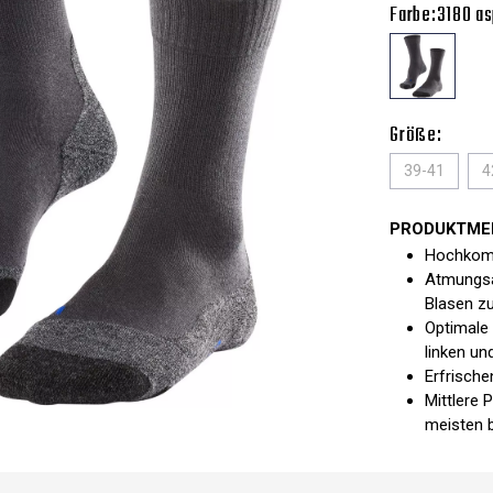
Farbe:
3180 as
Größe:
39-41
4
PRODUKTME
Hochkomf
Atmungsa
Blasen z
Optimale
linken un
Erfrisch
Mittlere 
meisten 