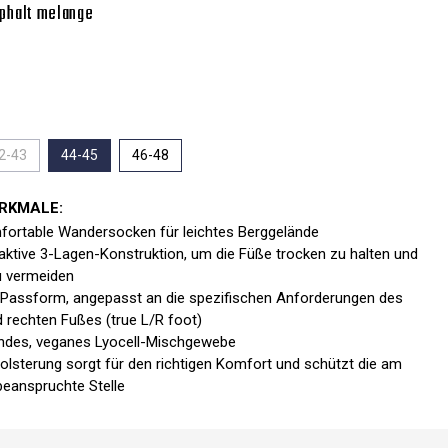
phalt melange
2-43
44-45
46-48
RKMALE:
ortable Wandersocken für leichtes Berggelände
ktive 3-Lagen-Konstruktion, um die Füße trocken zu halten und
u vermeiden
 Passform, angepasst an die spezifischen Anforderungen des
d rechten Fußes (true L/R foot)
endes, veganes Lyocell-Mischgewebe
Polsterung sorgt für den richtigen Komfort und schützt die am
beanspruchte Stelle