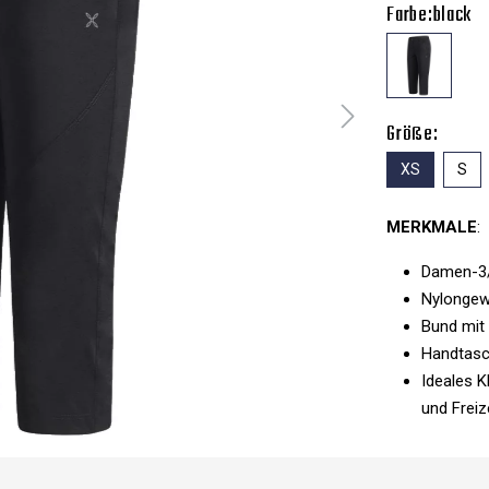
Farbe:
black
Größe:
XS
S
MERKMALE
:
Damen-3
Nylonge
Bund mit
Handtasc
Ideales K
und Freiz