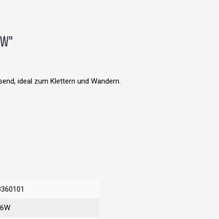
 W"
end, ideal zum Klettern und Wandern.
8360101
16W