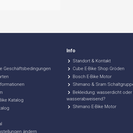
Info
Standort & Kontakt
e Geschäftsbedingungen
Cube E-Bike Shop Gröden
rten
Bosch E-Bike Motor
formationen
Shimano & Sram Schaltgrupp
m
Bekleidung: wasserdicht oder
wasserabweisend?
ke Katalog
Shimano E-Bike Motor
talog
l
nstellungen ändern