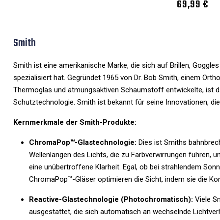
69,99 €
Smith
Smith ist eine amerikanische Marke, die sich auf Brillen, Goggl
spezialisiert hat. Gegründet 1965 von Dr. Bob Smith, einem Orthop
Thermoglas und atmungsaktiven Schaumstoff entwickelte, ist da
Schutztechnologie. Smith ist bekannt für seine Innovationen, die 
Kernmerkmale der Smith-Produkte:
ChromaPop™-Glastechnologie:
Dies ist Smiths bahnbrec
Wellenlängen des Lichts, die zu Farbverwirrungen führen, un
eine unübertroffene Klarheit. Egal, ob bei strahlendem Son
ChromaPop™-Gläser optimieren die Sicht, indem sie die Kon
Reactive-Glastechnologie (Photochromatisch):
Viele S
ausgestattet, die sich automatisch an wechselnde Lichtver