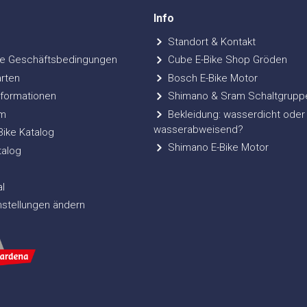
Info
Standort & Kontakt
e Geschäftsbedingungen
Cube E-Bike Shop Gröden
rten
Bosch E-Bike Motor
formationen
Shimano & Sram Schaltgrupp
m
Bekleidung: wasserdicht oder
wasserabweisend?
ke Katalog
Shimano E-Bike Motor
talog
l
nstellungen ändern