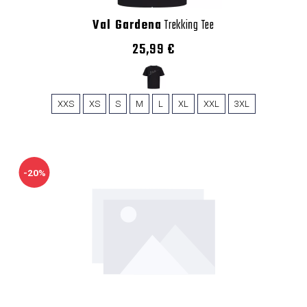
Val Gardena
Trekking Tee
25,99 €
XXS
XS
S
M
L
XL
XXL
3XL
-20%