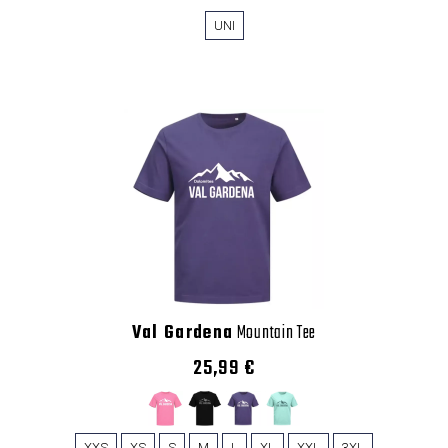
UNI
Val Gardena
Mountain Tee
25,99 €
XXS
XS
S
M
L
XL
XXL
3XL