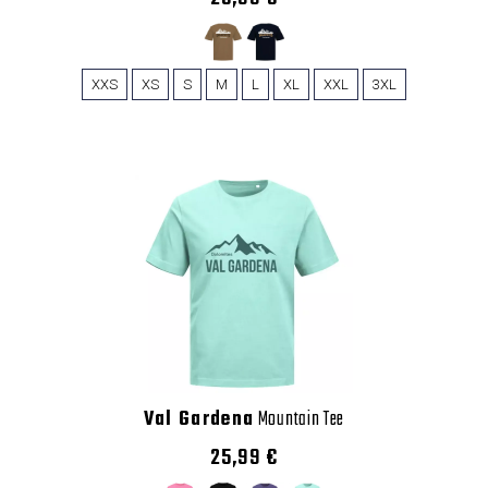
XXS
XS
S
M
L
XL
XXL
3XL
Val Gardena
Mountain Tee
25,99 €