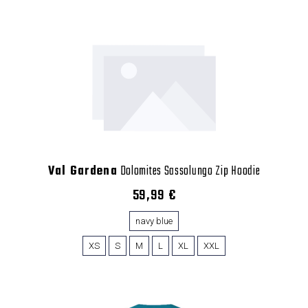
Val Gardena
Dolomites Sassolungo Zip Hoodie
59,99 €
navy blue
XS
S
M
L
XL
XXL