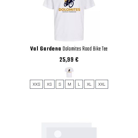
Val Gardena
Dolomites Road Bike Tee
25,99 €
XXS
XS
S
M
L
XL
XXL