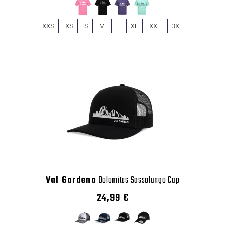
XXS
XS
S
M
L
XL
XXL
3XL
Val Gardena
Dolomites Sassolungo Cap
24,99 €