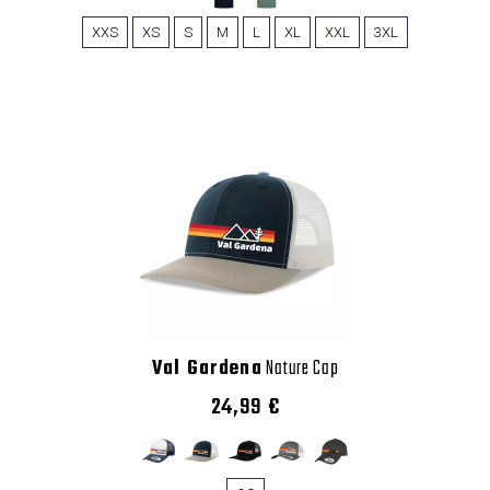
XXS
XS
S
M
L
XL
XXL
3XL
Val Gardena
Nature Cap
24,99 €