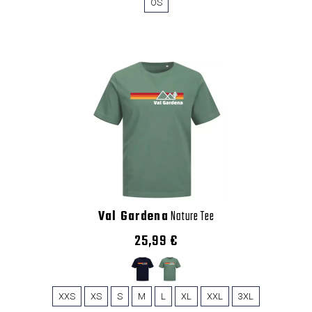
OS
Val Gardena
Nature Tee
25,99 €
XXS
XS
S
M
L
XL
XXL
3XL