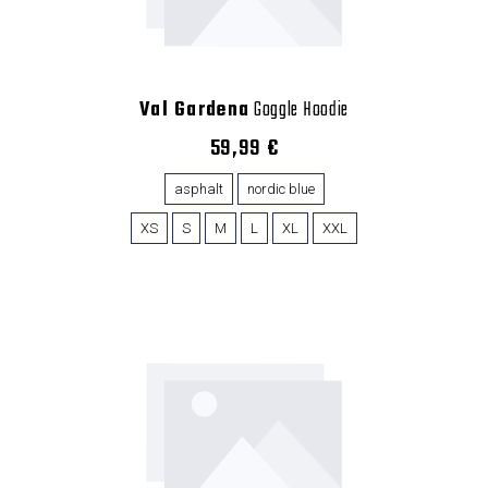
Val Gardena
Goggle Hoodie
59,99 €
asphalt
nordic blue
XS
S
M
L
XL
XXL