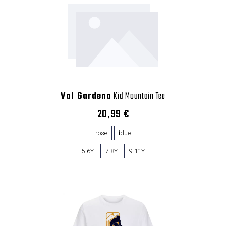
Val Gardena
Kid Mountain Tee
20,99 €
rose
blue
5-6Y
7-8Y
9-11Y