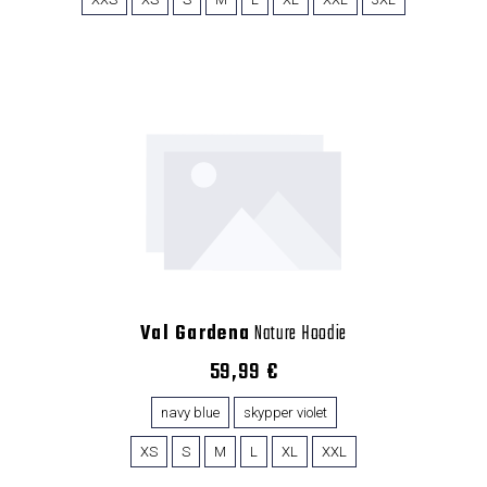
Val Gardena
Nature Hoodie
59,99 €
navy blue
skypper violet
XS
S
M
L
XL
XXL