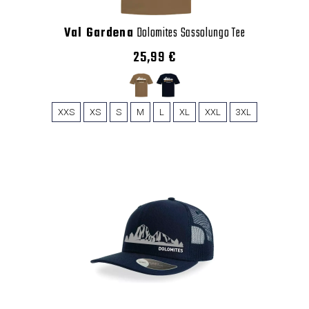
Val Gardena
Dolomites Sassolungo Tee
25,99 €
XXS
XS
S
M
L
XL
XXL
3XL