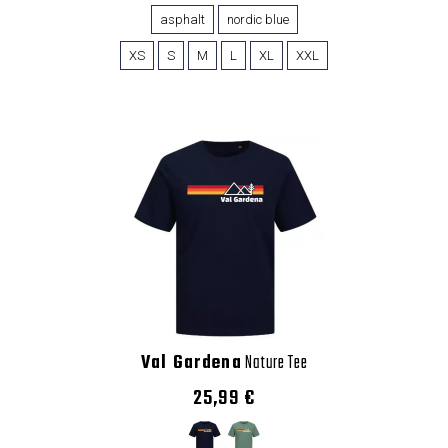
asphalt
nordic blue
XS
S
M
L
XL
XXL
Val Gardena
Nature Tee
25,99 €