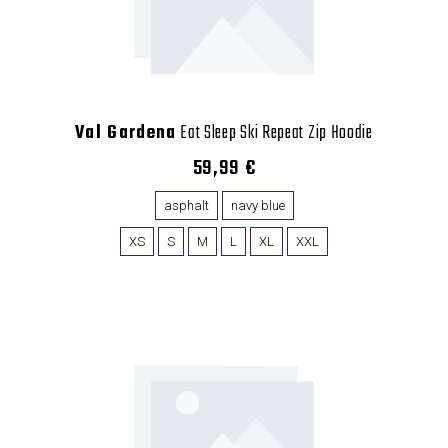
Val Gardena
Eat Sleep Ski Repeat Zip Hoodie
59,99 €
asphalt
navy blue
XS
S
M
L
XL
XXL