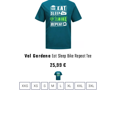
Val Gardena
Eat Sleep Bike Repeat Tee
25,99 €
XXS
XS
S
M
L
XL
XXL
3XL