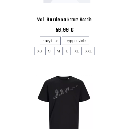
Val Gardena
Nature Hoodie
59,99 €
navy blue
skypper violet
XS
S
M
L
XL
XXL