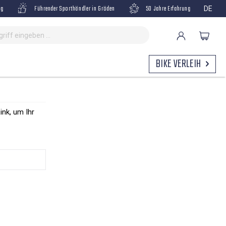
ng
Führender Sporthändler in Gröden
50 Jahre Erfahrung
DE
BIKE VERLEIH
ink, um Ihr