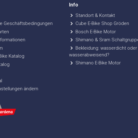
Info
Standort & Kontakt
e Geschäftsbedingungen
Cube E-Bike Shop Gröden
rten
Bosch E-Bike Motor
formationen
Shimano & Sram Schaltgrupp
m
Bekleidung: wasserdicht oder
wasserabweisend?
ke Katalog
Shimano E-Bike Motor
talog
l
nstellungen ändern