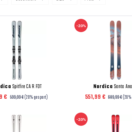
-20%
rdica
Spitfire CA R FDT
Nordica
Santa Ana
9 €
551,99 €
599,99 €
(20% gespart)
689,99 €
(20% 
-20%