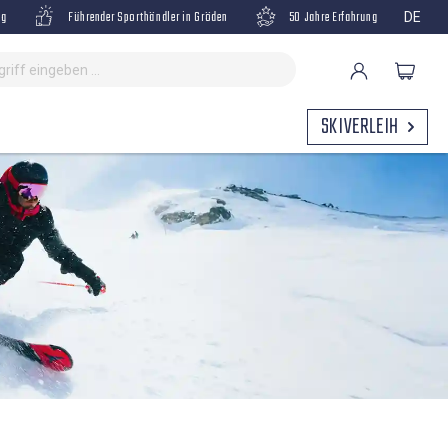
ng
Führender Sporthändler in Gröden
50 Jahre Erfahrung
DE
SKIVERLEIH