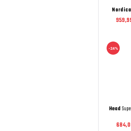
Nordic
959,9
-24%
Head
Supe
684,0