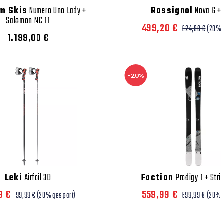
m Skis
Numero Uno Lady +
Rossignol
Nova 6 +
Salomon MC 11
499,20 €
624,00 €
(20%
1.199,00 €
-20%
Leki
Airfoil 3D
Faction
Prodigy 1 + Str
9 €
559,99 €
99,99 €
(20% gespart)
699,99 €
(20%