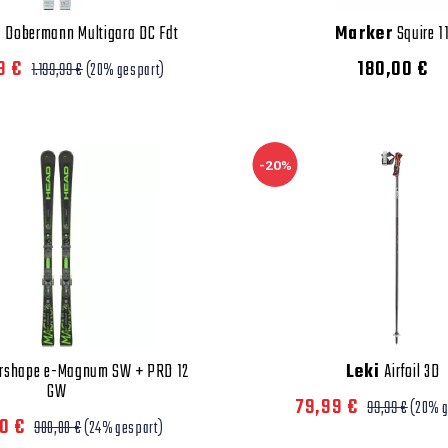
a
Dobermann Multigara DC Fdt
Marker
Squire 1
9 €
180,00 €
1.199,99 €
(20% gespart)
-20%
rshape e-Magnum SW + PRD 12
Leki
Airfoil 3D
GW
79,99 €
99,99 €
(20% g
0 €
900,00 €
(24% gespart)