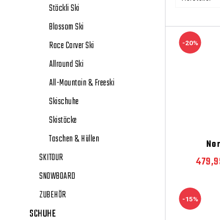
Stöckli Ski
Blossom Ski
Race Carver Ski
-20%
Allround Ski
All-Mountain & Freeski
Skischuhe
Skistöcke
Taschen & Hüllen
No
SKITOUR
479,9
SNOWBOARD
ZUBEHÖR
-15%
SCHUHE