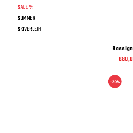
SALE %
SOMMER
SKIVERLEIH
Rossign
680,
-20%