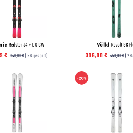
mic
Redster J4 + L 6 GW
Völkl
Revolt 86 Fl
49 €
396,00 €
349,99 €
(15% gespart)
450,00 €
(12%
-20%