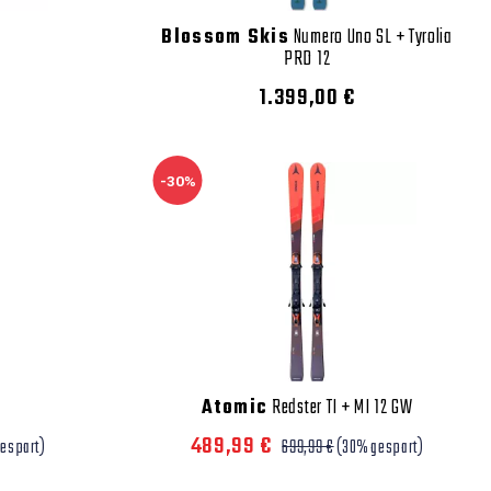
1
Blossom Skis
Numero Uno SL + Tyrolia
PRD 12
1.399,00 €
-30%
Atomic
Redster TI + MI 12 GW
489,99 €
espart)
699,99 €
(30% gespart)