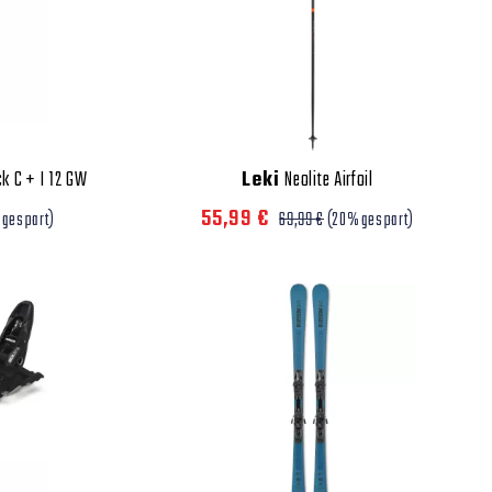
k C + I 12 GW
Leki
Neolite Airfoil
55,99 €
 gespart)
69,99 €
(20% gespart)