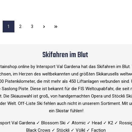
1
2
3
Skifahren im Blut
nshop.online by Intersport Val Gardena hat das Skifahren im Blut. Wi
chsen, im Herzen des weltbekannten und größten Skikarusells weltwei
00 Pistenkilometer, die mit mehr als 450 Liftanlagen verbunden sind.
e Saslong Piste. Diese ist bekannt für die FIS Weltcupabfahr, die seit
t. Die Skiauswahl ist groß, von handgemachten Opera und Stöckli Ski
r Welt. Off-Liste Ski fehlen auch nicht in unserem Sortiment. Mit u
ein Skistar fühlen!
ersport Val Gardena ✓ Blossom Ski ✓ Atomic ✓ Head ✓ K2 ✓ Ross
Black Crows ✓ Stöckli ✓ Völkl ✓ Faction