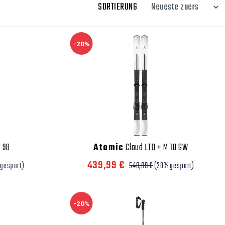
SORTIERUNG
-20%
 98
Atomic
Cloud LTD + M 10 GW
439,99 €
gespart)
549,99 €
(20% gespart)
-20%