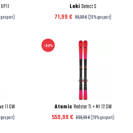
 XP11
Leki
Detect S
71,99 €
 gespart)
89,99 €
(20% gespart)
-20%
ive 11 GW
Atomic
Redster TI + MI 12 GW
559,99 €
 gespart)
699,99 €
(20% gespart)