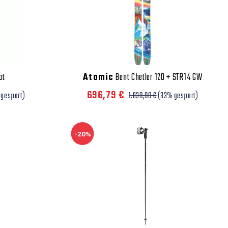
at
Atomic
Bent Chetler 120 + STR14 GW
696,79 €
 gespart)
1.039,99 €
(33% gespart)
-20%