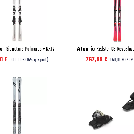
ol
Signature Palmares + NX12
Atomic
Redster G8 Revoshoc
00 €
767,99 €
800,00 €
(15% gespart)
959,99 €
(20%