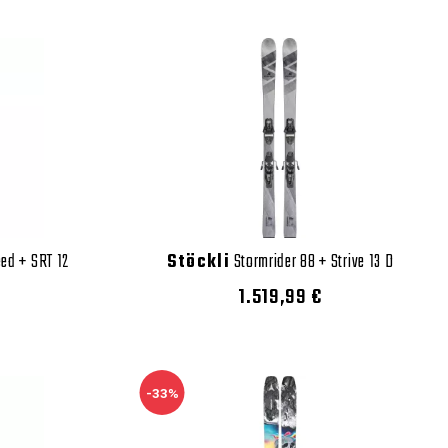
ed + SRT 12
Stöckli
Stormrider 88 + Strive 13 D
1.519,99 €
-33%