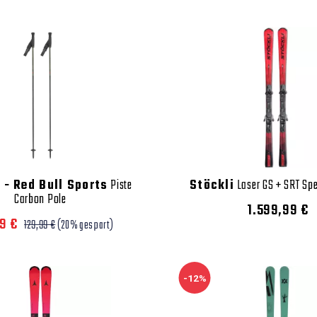
 - Red Bull Sports
Piste
Stöckli
Laser GS + SRT Spe
Carbon Pole
1.599,99 €
99 €
129,99 €
(20% gespart)
-12%