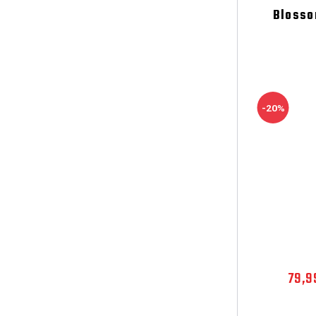
Blosso
-20%
79,9