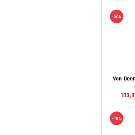
-20%
Van Deer
103,
-15%