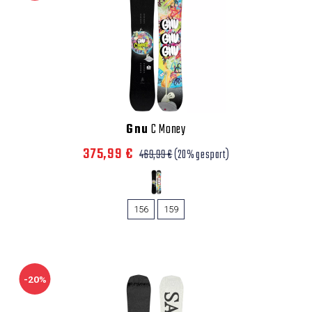
Gnu
C Money
375,99 €
469,99 €
(20% gespart)
156
159
-20%