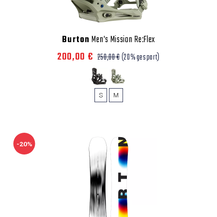
Burton
Men's Mission Re:Flex
200,00 €
250,00 €
(20% gespart)
S
M
-20%