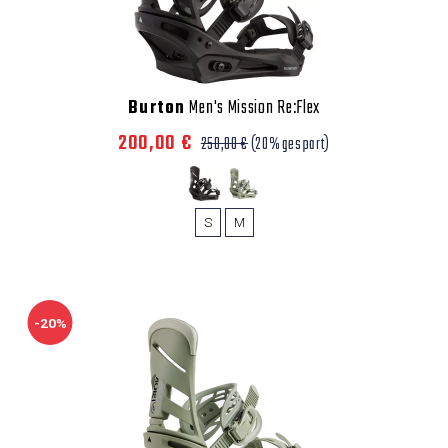
Burton
Men's Mission Re:Flex
200,00 €
250,00 €
(20% gespart)
S
M
-20%