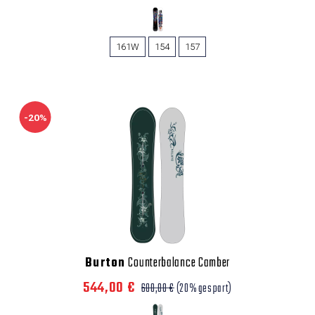
161W
154
157
-20%
Burton
Counterbalance Camber
544,00 €
680,00 €
(20% gespart)