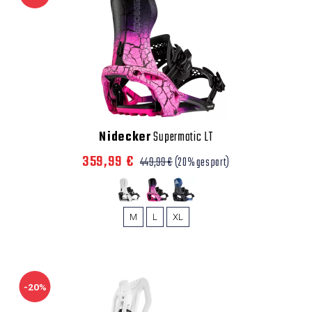
Nidecker
Supermatic LT
359,99 €
449,99 €
(20% gespart)
M
L
XL
-20%