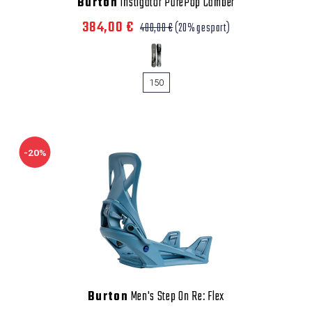
Burton
Instigator PurePop Camber
384,00 €
480,00 €
(20% gespart)
150
-20%
Burton
Men's Step On Re: Flex