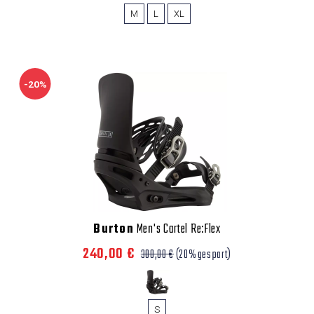
M
L
XL
-20%
Burton
Men's Cartel Re:Flex
240,00 €
300,00 €
(20% gespart)
S