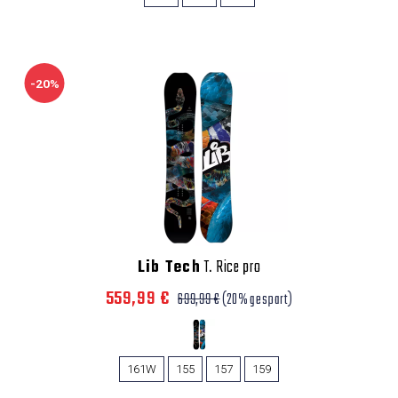
-20%
Lib Tech
T. Rice pro
559,99 €
699,99 €
(20% gespart)
161W
155
157
159