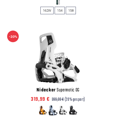
162W
154
158
-20%
Nidecker
Supermatic OG
319,99 €
399,99 €
(20% gespart)