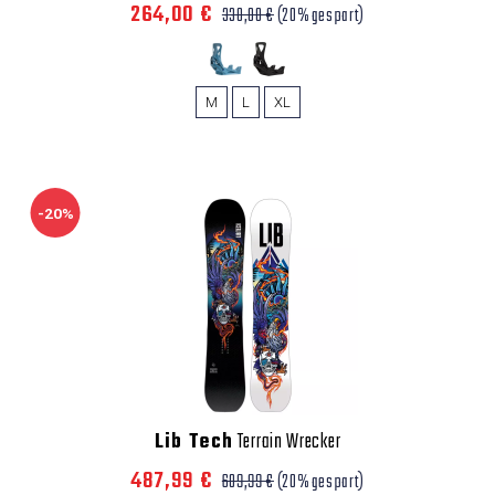
264,00 €
330,00 €
(20% gespart)
M
L
XL
-20%
Lib Tech
Terrain Wrecker
487,99 €
609,99 €
(20% gespart)