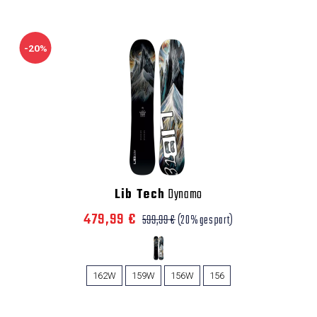
-20%
Lib Tech
Dynamo
479,99 €
599,99 €
(20% gespart)
162W
159W
156W
156