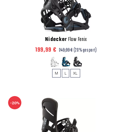
Nidecker
Flow Fenix
199,99 €
249,99 €
(20% gespart)
M
L
XL
-20%