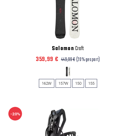
Salomon
Craft
359,99 €
449,99 €
(20% gespart)
162W
157W
150
155
-20%