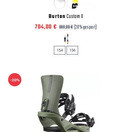
Burton
Custom X
704,00 €
880,00 €
(20% gespart)
154
156
-20%