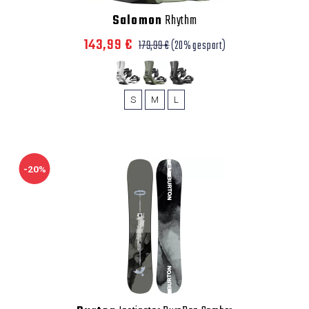
Salomon
Rhythm
143,99 €
179,99 €
(20% gespart)
S
M
L
-20%