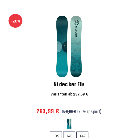
-20%
Nidecker
Elle
Varianten ab
237,59 €
263,99 €
329,99 €
(20% gespart)
139
143
147