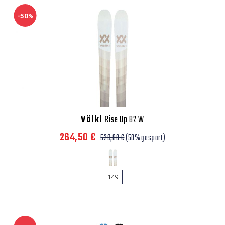
-50%
Völkl
Rise Up 82 W
264,50 €
529,00 €
(50% gespart)
149