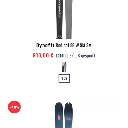
Dynafit
Radical 88 W Ski Set
910,00 €
1.300,00 €
(30% gespart)
158
-40%