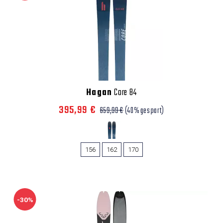
Hagan
Core 84
395,99 €
659,99 €
(40% gespart)
156
162
170
-30%