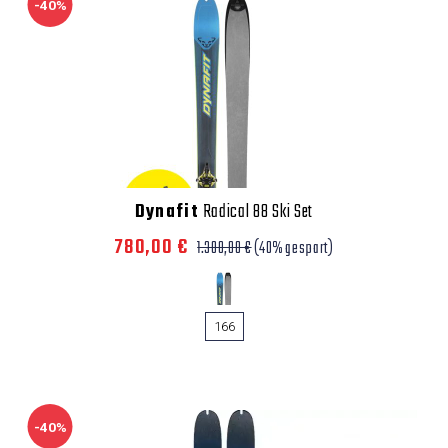
-40%
Dynafit
Radical 88 Ski Set
780,00 €
1.300,00 €
(40% gespart)
166
-40%