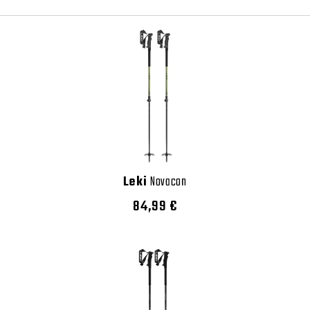
Leki
Novacon
84,99 €