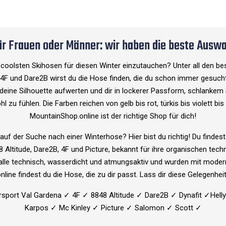
ür Frauen oder Männer: wir haben die beste Auswa
der coolsten Skihosen für diesen Winter einzutauchen? Unter all den be
, 4F und Dare2B wirst du die Hose finden, die du schon immer gesuc
deine Silhouette aufwerten und dir in lockerer Passform, schlankem 
l zu fühlen. Die Farben reichen von gelb bis rot, türkis bis violett bi
MountainShop.online ist der richtige Shop für dich!
 auf der Suche nach einer Winterhose? Hier bist du richtig! Du findes
 Altitude, Dare2B, 4F und Picture, bekannt für ihre organischen t
 alle technisch, wasserdicht und atmungsaktiv und wurden mit moder
ine findest du die Hose, die zu dir passt. Lass dir diese Gelegenhei
ersport Val Gardena ✓ 4F ✓ 8848 Altitude ✓ Dare2B ✓ Dynafit ✓Hel
Karpos ✓ Mc Kinley ✓ Picture ✓ Salomon ✓ Scott ✓