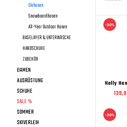
Skihosen
Snowboardhosen
-30%
All-Year Outdoor Hosen
BASELAYER & UNTERWÄSCHE
HANDSCHUHE
ZUBEHÖR
DAMEN
AUSRÜSTUNG
Helly Ha
SCHUHE
139,
SALE %
SOMMER
-30%
SKIVERLEIH