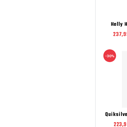
Helly 
237,9
-30%
Quiksilv
223,