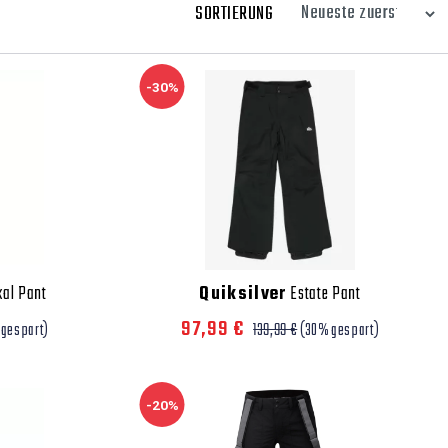
SORTIERUNG
-30%
al Pant
Quiksilver
Estate Pant
97,99 €
 gespart)
139,99 €
(30% gespart)
-20%