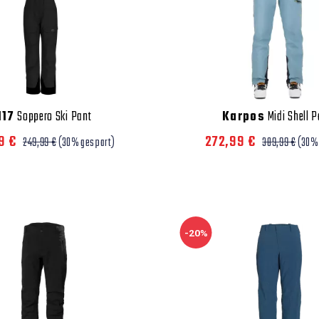
117
Soppero Ski Pant
Karpos
Midi Shell P
9 €
272,99 €
249,99 €
(30% gespart)
389,99 €
(30%
-20%