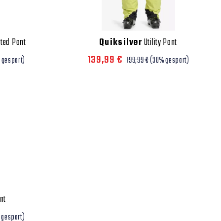
ated Pant
Quiksilver
Utility Pant
139,99 €
 gespart)
199,99 €
(30% gespart)
nt
 gespart)