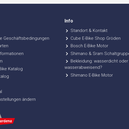
Info
Standort & Kontakt
e Geschäftsbedingungen
Cube E-Bike Shop Gröden
rten
Bosch E-Bike Motor
formationen
Shimano & Sram Schaltgrupp
m
Bekleidung: wasserdicht oder
wasserabweisend?
ke Katalog
Shimano E-Bike Motor
talog
l
nstellungen ändern