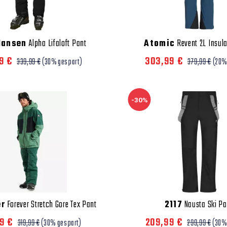
Hansen
Alpha Lifaloft Pant
Atomic
Revent 2L Insul
9 €
303,99 €
339,99 €
(30% gespart)
379,99 €
(20%
-30%
er
Forever Stretch Gore Tex Pant
2117
Nausta Ski Pa
99 €
209,99 €
319,99 €
(30% gespart)
299,99 €
(30%