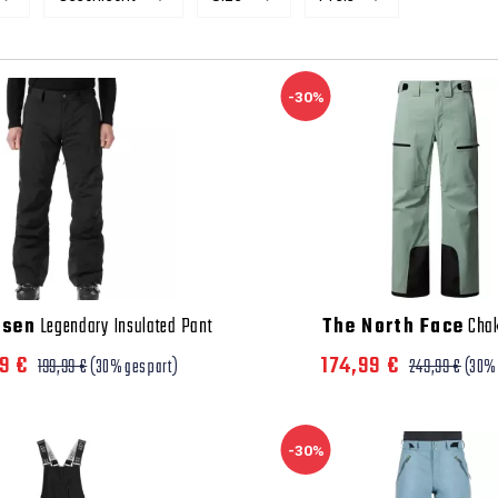
-30%
nsen
Legendary Insulated Pant
The North Face
Chak
99 €
174,99 €
199,99 €
(30% gespart)
249,99 €
(30%
-30%