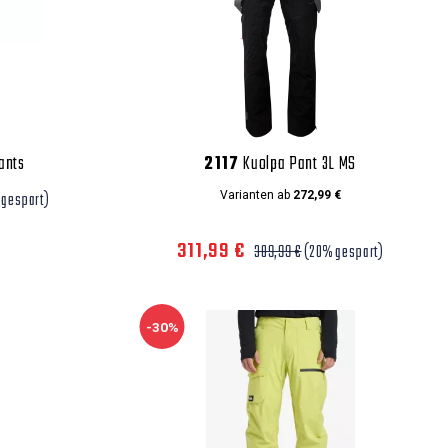
ants
2117
Kuolpa Pant 3L MS
 gespart)
Varianten ab
272,99 €
311,99 €
389,99 €
(20% gespart)
-30%