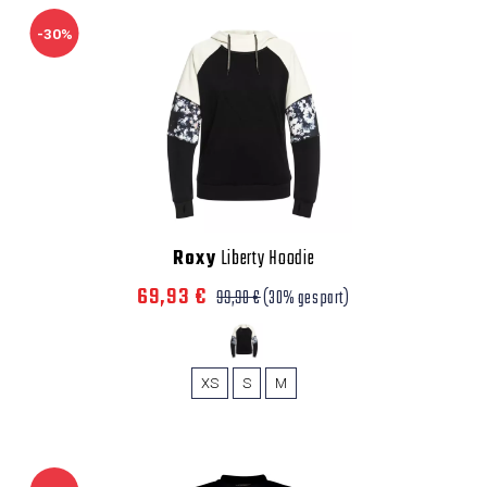
-30%
Roxy
Liberty Hoodie
69,93 €
99,90 €
(30% gespart)
XS
S
M