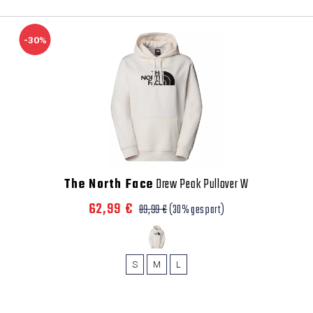
-30%
The North Face
Drew Peak Pullover W
62,99 €
89,99 €
(30% gespart)
S
M
L