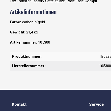
Fox Transfer Factory Sattelstütze, Race Face Cockpit
Artikelinformationen
Farbe:
carbon´n´gold
Gewicht:
21,4 kg
Artikelnummer:
105300
Produktnummer:
TB029
Herstellernummer :
105300
Kontakt
Service