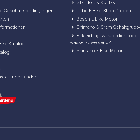
Standort & Kontakt
e Geschäftsbedingungen
Cube E-Bike Shop Gröden
rten
Bosch E-Bike Motor
formationen
Shimano & Sram Schaltgrupp
m
Bekleidung: wasserdicht oder
wasserabweisend?
ke Katalog
Shimano E-Bike Motor
talog
l
nstellungen ändern