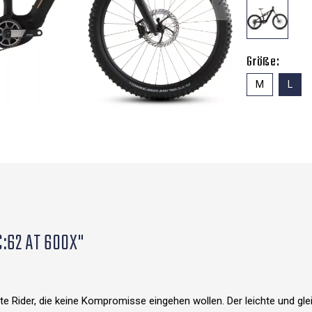
Größe:
M
L
C:62 AT 600X"
te Rider, die keine Kompromisse eingehen wollen. Der leichte und gl