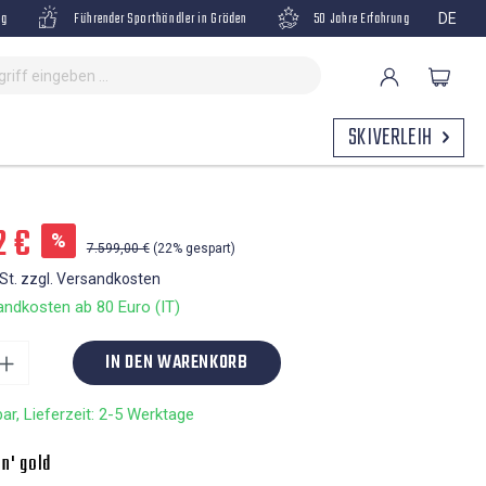
ng
Führender Sporthändler in Gröden
50 Jahre Erfahrung
DE
SKIVERLEIH
2 €
%
7.599,00 €
(22% gespart)
wSt. zzgl. Versandkosten
ndkosten ab 80 Euro (IT)
IN DEN WARENKORB
ar, Lieferzeit: 2-5 Werktage
'n' gold