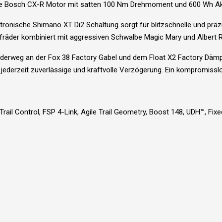
volle Bosch CX-R Motor mit satten 100 Nm Drehmoment und 600 Wh Ak
lektronische Shimano XT Di2 Schaltung sorgt für blitzschnelle und 
ufräder kombiniert mit aggressiven Schwalbe Magic Mary und Albert R
derweg an der Fox 38 Factory Gabel und dem Float X2 Factory Dämpfe
i jederzeit zuverlässige und kraftvolle Verzögerung. Ein kompromiss
l Control, FSP 4-Link, Agile Trail Geometry, Boost 148, UDH™, Fixed