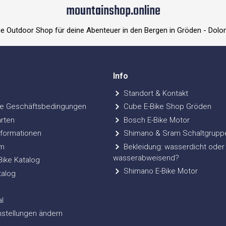
mountainshop.online
ne Outdoor Shop für deine Abenteuer in den Bergen in Gröden - Dolo
Info
Standort & Kontakt
e Geschäftsbedingungen
Cube E-Bike Shop Gröden
rten
Bosch E-Bike Motor
formationen
Shimano & Sram Schaltgrupp
m
Bekleidung: wasserdicht oder
wasserabweisend?
ke Katalog
Shimano E-Bike Motor
talog
l
nstellungen ändern