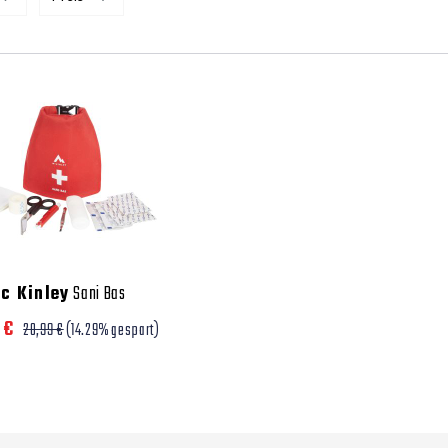
c Kinley
Sani Bas
 €
20,99 €
(14.29% gespart)