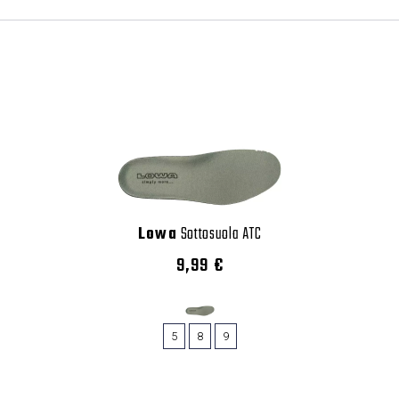
Lowa
Sottosuola ATC
9,99 €
5
8
9