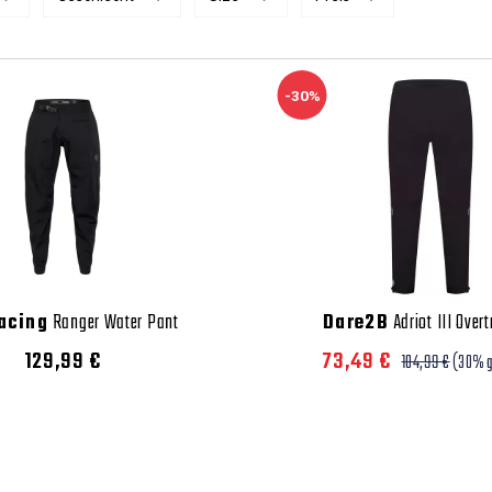
-30%
acing
Ranger Water Pant
Dare2B
Adriot III Over
129,99 €
73,49 €
104,99 €
(30% 