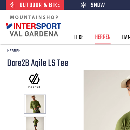
OUTDOOR & BIKE
SNOW
HERREN
BIKE
DA
HERREN
Dare2B Agile LS Tee