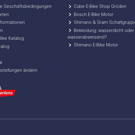
e Geschäftsbedingungen
Cube E-Bike Shop Gröden
rten
Bosch E-Bike Motor
formationen
Shimano & Sram Schaltgrupp
m
Bekleidung: wasserdicht oder
wasserabweisend?
ke Katalog
Shimano E-Bike Motor
talog
l
nstellungen ändern