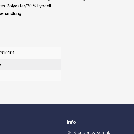
tes Polyester/20 % Lyocell
lbehandlung
7810101
9
Info
Standort & Kontakt