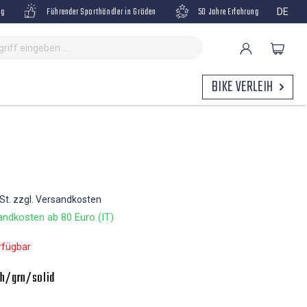
ng
Führender Sporthändler in Gröden
50 Jahre Erfahrung
DE
BIKE VERLEIH
wSt. zzgl. Versandkosten
ndkosten ab 80 Euro (IT)
rfügbar
h/grn/solid