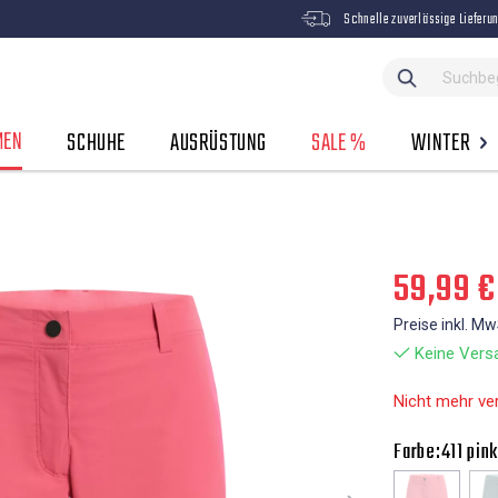
Schnelle zuverlässige Lieferu
MEN
SCHUHE
AUSRÜSTUNG
SALE %
WINTER
59,99 €
Preise inkl. M
Keine Versa
Nicht mehr ve
Farbe:
411 pin