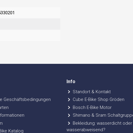
5330201
Info
Standort & Kontakt
e Geschäftsbedingungen
Cube E-Bike Shop Gröden
rten
Bosch E-Bike Motor
formationen
Shimano & Sram Schaltgrupp
m
Bekleidung: wasserdicht oder
wasserabweisend?
ke Katalog