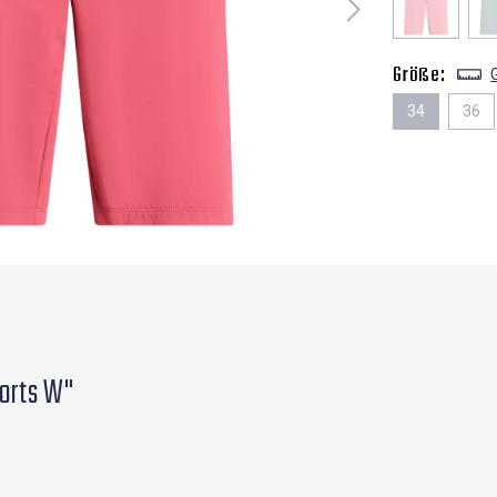
Größe:
34
36
orts W"