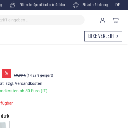
ng
Führender Sporthändler in Gröden
50 Jahre Erfahrung
DE
BIKE VERLEIH
%
69,99 €
(14.29% gespart)
wSt. zzgl. Versandkosten
ndkosten ab 80 Euro (IT)
rfügbar
k dark