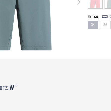
Größe:
34
36
orts W"