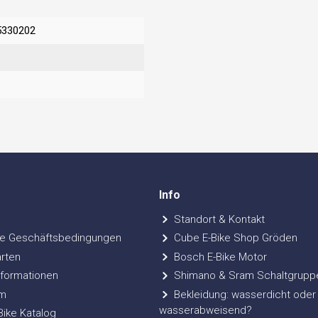
5330202
Info
Standort & Kontakt
e Geschäftsbedingungen
Cube E-Bike Shop Gröden
rten
Bosch E-Bike Motor
formationen
Shimano & Sram Schaltgrupp
m
Bekleidung: wasserdicht oder
wasserabweisend?
ke Katalog