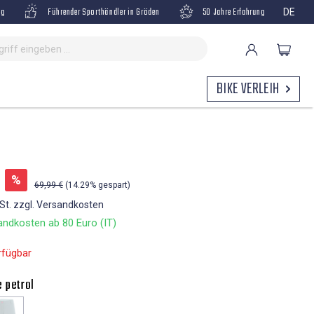
ng
Führender Sporthändler in Gröden
50 Jahre Erfahrung
DE
BIKE VERLEIH
%
69,99 €
(14.29% gespart)
wSt. zzgl. Versandkosten
ndkosten ab 80 Euro (IT)
rfügbar
e petrol