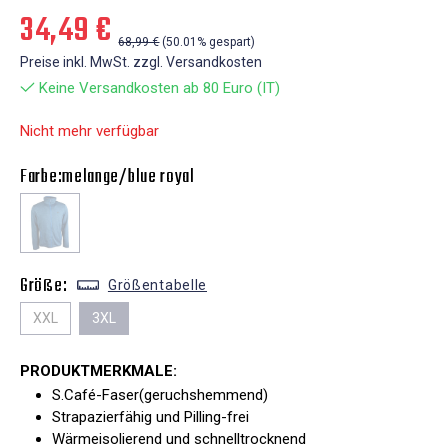
34,49 €
68,99 €
(50.01% gespart)
Preise inkl. MwSt. zzgl. Versandkosten
Keine Versandkosten ab 80 Euro (IT)
Nicht mehr verfügbar
Farbe:
melange/blue royal
Größe:
Größentabelle
XXL
3XL
PRODUKTMERKMALE:
S.Café-Faser(geruchshemmend)
Strapazierfähig und Pilling-frei
Wärmeisolierend und schnelltrocknend