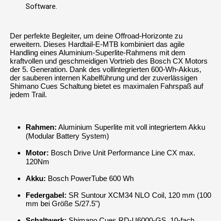
Software.
Der perfekte Begleiter, um deine Offroad-Horizonte zu
erweitern. Dieses Hardtail-E-MTB kombiniert das agile
Handling eines Aluminium-Superlite-Rahmens mit dem
kraftvollen und geschmeidigen Vortrieb des Bosch CX Motors
der 5. Generation. Dank des vollintegrierten 600-Wh-Akkus,
der sauberen internen Kabelführung und der zuverlässigen
Shimano Cues Schaltung bietet es maximalen Fahrspaß auf
jedem Trail.
Rahmen:
Aluminium Superlite mit voll integriertem Akku
(Modular Battery System)
Motor:
Bosch Drive Unit Performance Line CX max.
120Nm
Akku:
Bosch PowerTube 600 Wh
Federgabel:
SR Suntour XCM34 NLO Coil, 120 mm (100
mm bei Größe S/27.5")
Schaltwerk:
Shimano Cues RD-U6000-GS, 10-fach