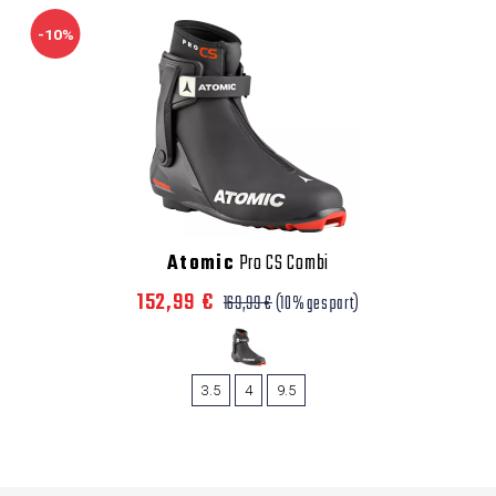
-10%
Atomic
Pro CS Combi
152,99 €
169,99 €
(10% gespart)
3.5
4
9.5