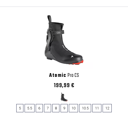
Atomic
Pro CS
199,99 €
5
5.5
6
7
8
9
10
10.5
11
12