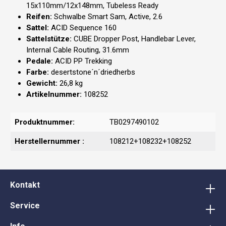
15x110mm/12x148mm, Tubeless Ready
Reifen:
Schwalbe Smart Sam, Active, 2.6
Sattel:
ACID Sequence 160
Sattelstütze:
CUBE Dropper Post, Handlebar Lever,
Internal Cable Routing, 31.6mm
Pedale:
ACID PP Trekking
Farbe:
desertstone´n´driedherbs
Gewicht:
26,8 kg
Artikelnummer:
108252
Produktnummer:
TB0297490102
Herstellernummer :
108212+108232+108252
Kontakt
Service