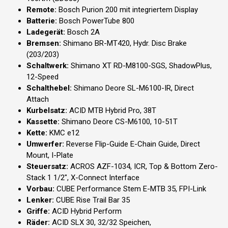
Remote:
Bosch Purion 200 mit integriertem Display
Batterie:
Bosch PowerTube 800
Ladegerät:
Bosch 2A
Bremsen:
Shimano BR-MT420, Hydr. Disc Brake
(203/203)
Schaltwerk:
Shimano XT RD-M8100-SGS, ShadowPlus,
12-Speed
Schalthebel:
Shimano Deore SL-M6100-IR, Direct
Attach
Kurbelsatz:
ACID MTB Hybrid Pro, 38T
Kassette:
Shimano Deore CS-M6100, 10-51T
Kette:
KMC e12
Umwerfer:
Reverse Flip-Guide E-Chain Guide, Direct
Mount, I-Plate
Steuersatz:
ACROS AZF-1034, ICR, Top & Bottom Zero-
Stack 1 1/2", X-Connect Interface
Vorbau:
CUBE Performance Stem E-MTB 35, FPI-Link
Lenker:
CUBE Rise Trail Bar 35
Griffe:
ACID Hybrid Perform
Räder:
ACID SLX 30, 32/32 Speichen,