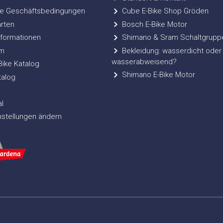
e Geschäftsbedingungen
Cube E-Bike Shop Gröden
rten
Bosch E-Bike Motor
formationen
Shimano & Sram Schaltgrupp
m
Bekleidung: wasserdicht oder
wasserabweisend?
ke Katalog
Shimano E-Bike Motor
talog
l
nstellungen ändern