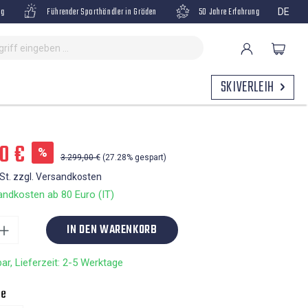
ng
Führender Sporthändler in Gröden
50 Jahre Erfahrung
DE
SKIVERLEIH
0 €
%
3.299,00 €
(27.28% gespart)
wSt. zzgl. Versandkosten
ndkosten ab 80 Euro (IT)
IN DEN WARENKORB
ar, Lieferzeit: 2-5 Werktage
ne