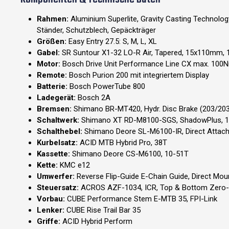
Rahmen:
Aluminium Superlite, Gravity Casting Technology
Ständer, Schutzblech, Gepäckträger
Größen:
Easy Entry 27.5: S, M, L, XL
Gabel:
SR Suntour X1-32 LO-R Air, Tapered, 15x110mm
Motor:
Bosch Drive Unit Performance Line CX max. 100
Remote:
Bosch Purion 200 mit integriertem Display
Batterie:
Bosch PowerTube 800
Ladegerät:
Bosch 2A
Bremsen:
Shimano BR-MT420, Hydr. Disc Brake (203/203
Schaltwerk:
Shimano XT RD-M8100-SGS, ShadowPlus, 
Schalthebel:
Shimano Deore SL-M6100-IR, Direct Attac
Kurbelsatz:
ACID MTB Hybrid Pro, 38T
Kassette:
Shimano Deore CS-M6100, 10-51T
Kette:
KMC e12
Umwerfer:
Reverse Flip-Guide E-Chain Guide, Direct Moun
Steuersatz:
ACROS AZF-1034, ICR, Top & Bottom Zero-St
Vorbau:
CUBE Performance Stem E-MTB 35, FPI-Link
Lenker:
CUBE Rise Trail Bar 35
Griffe:
ACID Hybrid Perform