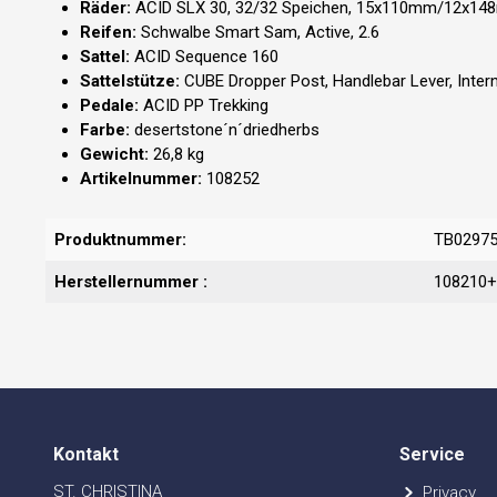
Räder:
ACID SLX 30, 32/32 Speichen, 15x110mm/12x148
Reifen:
Schwalbe Smart Sam, Active, 2.6
Sattel:
ACID Sequence 160
Sattelstütze:
CUBE Dropper Post, Handlebar Lever, Inter
Pedale:
ACID PP Trekking
Farbe:
desertstone´n´driedherbs
Gewicht:
26,8 kg
Artikelnummer:
108252
Produktnummer:
TB0297
Herstellernummer :
108210+
Kontakt
Service
ST. CHRISTINA
Privacy