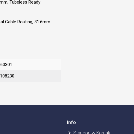
mm, Tubeless Ready
nal Cable Routing, 31.6mm
560301
108230
Info
Standort & Kontakt