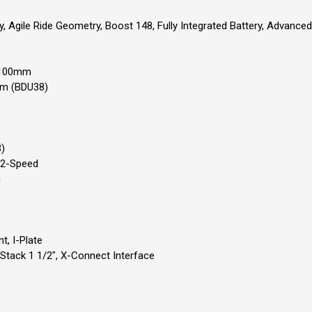
, Agile Ride Geometry, Boost 148, Fully Integrated Battery, Advanced
, 100mm
Nm (BDU38)
)
12-Speed
h
t, I-Plate
ack 1 1/2", X-Connect Interface