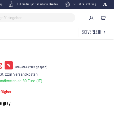
ng
Führender Sporthändler in Gröden
50 Jahre Erfahrung
DE
SKIVERLEIH
€
%
399,99 €
(20% gespart)
wSt. zzgl. Versandkosten
ndkosten ab 80 Euro (IT)
rfügbar
e grey