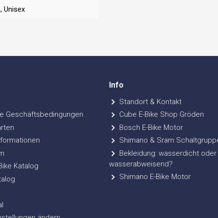
n
, Unisex
Info
Standort & Kontakt
e Geschäftsbedingungen
Cube E-Bike Shop Gröden
rten
Bosch E-Bike Motor
formationen
Shimano & Sram Schaltgrupp
m
Bekleidung: wasserdicht oder
wasserabweisend?
ke Katalog
Shimano E-Bike Motor
talog
l
nstellungen ändern