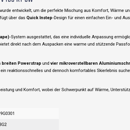
wurde entwickelt, um die perfekte Mischung aus Komfort, Wärme und 
rfügt über das
Quick Instep
-Design für einen einfachen Ein- und Au
hape)
-System ausgestattet, das eine individuelle Anpassung ermögl
bietet direkt nach dem Auspacken eine warme und stützende Passf
 breiten Powerstrap
und
vier mikroverstellbaren Aluminiumsch
die ein reaktionsschnelles und dennoch komfortables Skierlebnis suchen,
Leistung und Komfort, wobei der Schwerpunkt auf Wärme, Unterstütz
9G0301
3G2