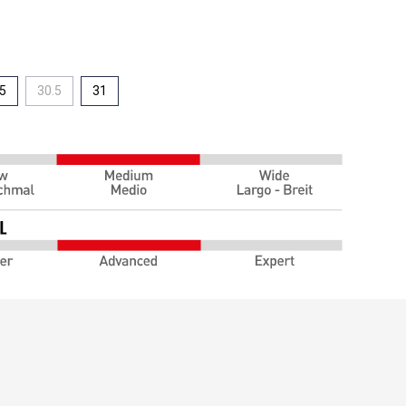
.5
30.5
31