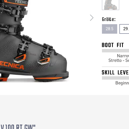
Größe:
28.5
29
MV 100 RT GW"