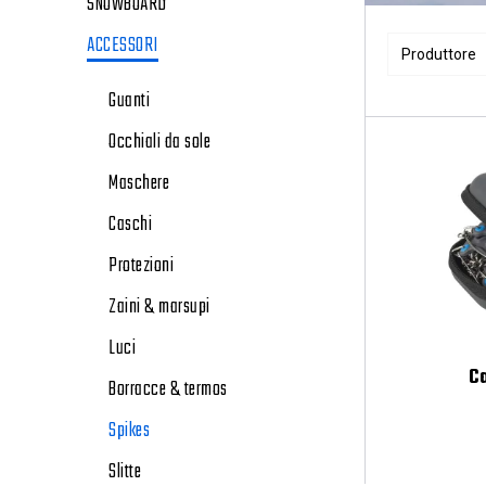
SNOWBOARD
ACCESSORI
Produttore
Guanti
Occhiali da sole
Maschere
Caschi
Protezioni
Zaini & marsupi
Luci
C
Borracce & termos
Spikes
Slitte