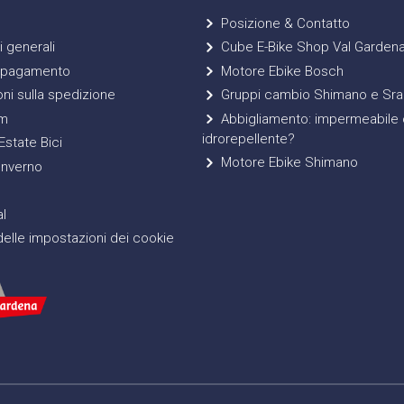
Posizione & Contatto
 generali
Cube E-Bike Shop Val Garden
 pagamento
Motore Ebike Bosch
ni sulla spedizione
Gruppi cambio Shimano e Sr
m
Abbigliamento: impermeabile 
idrorepellente?
state Bici
Motore Ebike Shimano
Inverno
l
elle impostazioni dei cookie