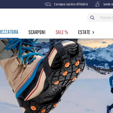
Consegna rapida e affidabile
Leader n
REZZATURA
SCARPONI
SALE %
ESTATE