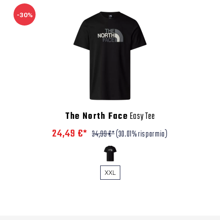
-30%
The North Face
Easy Tee
24,49 €*
34,99 €*
(30.01% risparmio)
XXL