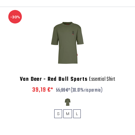
-30%
Van Deer - Red Bull Sports
Essential Shirt
39,19 €*
55,99 €*
(30.01% risparmio)
S
M
L