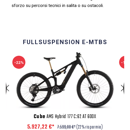
sforzo su percorsi tecnici in salita o su ostacoli.
FULLSUSPENSION E-MTBS
-22%
-10
Cube
AMS Hybrid 177 C:62 AT 600X
5.927,22 €*
7.599,00 €*
(22% risparmio)