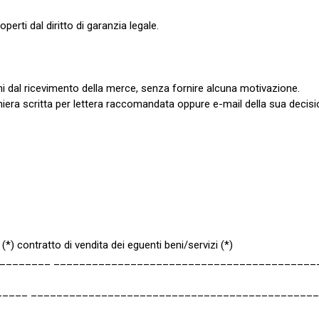
perti dal diritto di garanzia legale.
orni dal ricevimento della merce, senza fornire alcuna motivazione.
maniera scritta per lettera raccomandata oppure e-mail della sua decisi
*) contratto di vendita dei eguenti beni/servizi (*)
________ _________________________________________
____________ ___________________________________________