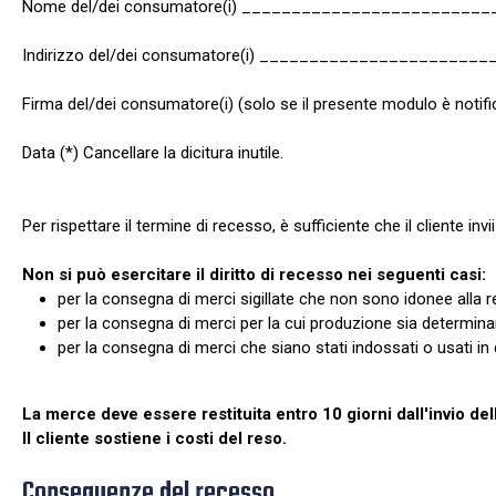
Nome del/dei consumatore(i) ______________________
Indirizzo del/dei consumatore(i) ___________________
Firma del/dei consumatore(i) (solo se il presente modulo è n
Data (*) Cancellare la dicitura inutile.
Per rispettare il termine di recesso, è sufficiente che il cliente i
Non si può esercitare il diritto di recesso nei seguenti casi:
per la consegna di merci sigillate che non sono idonee alla re
per la consegna di merci per la cui produzione sia determin
per la consegna di merci che siano stati indossati o usati 
La merce deve essere restituita entro 10 giorni dall'invio del
Il cliente sostiene i costi del reso.
Conseguenze del recesso