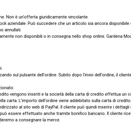
ine. Non è un'offerta giuridicamente vincolante.
tock aziendale. Può succedere che un articolo sia ancora disponibile 
 annullati.
aneamente non disponibili o in consegna nello shop online. Gardena Mou
H.
cando sul pulsante dell'ordine. Subito dopo l'invio dell'ordine, il clien
zionato:
 credito vengono inseriti e la società della carta di credito effettua 
la carta. L'importo dell'ordine viene addebitato sulla carta di credito
eindirizzato al sito web di PayPal. Il cliente può quindi inserire i det
 può essere effettuato anche tramite bonifico bancario. Il cliente ric
vvederemo a consegnare la merce.