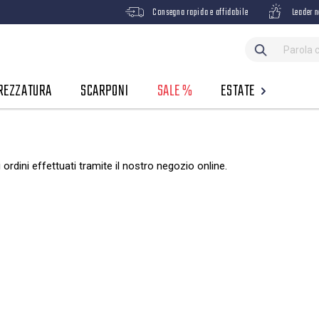
Consegna rapida e affidabile
Leader n
REZZATURA
SCARPONI
SALE %
ESTATE
i ordini effettuati tramite il nostro negozio online.