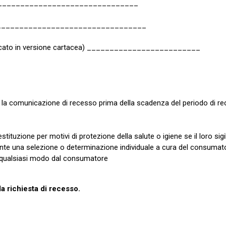
__________________________________
_____________________________________
otificato in versione cartacea) _________________________
nvii la comunicazione di recesso prima della scadenza del periodo di re
stituzione per motivi di protezione della salute o igiene se il loro s
ante una selezione o determinazione individuale a cura del consumato
in qualsiasi modo dal consumatore
la richiesta di recesso.