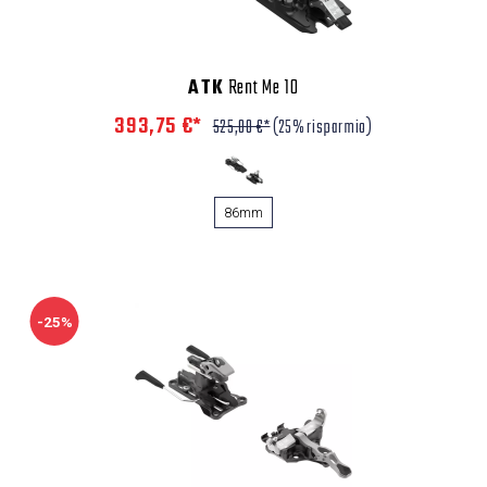
ATK
Rent Me 10
393,75 €*
525,00 €*
(25% risparmio)
86mm
-25%