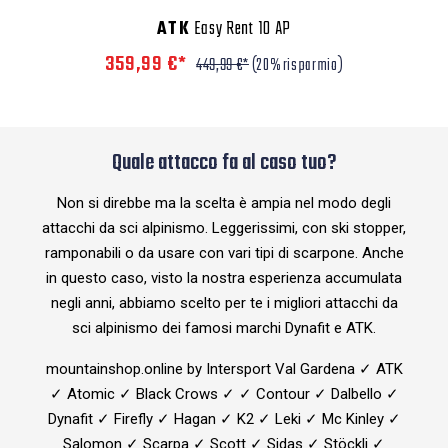
ATK
Easy Rent 10 AP
359,99 €*
449,99 €*
(20% risparmio)
Quale attacco fa al caso tuo?
Non si direbbe ma la scelta è ampia nel modo degli
attacchi da sci alpinismo. Leggerissimi, con ski stopper,
ramponabili o da usare con vari tipi di scarpone. Anche
in questo caso, visto la nostra esperienza accumulata
negli anni, abbiamo scelto per te i migliori attacchi da
sci alpinismo dei famosi marchi Dynafit e ATK.
mountainshop.online by Intersport Val Gardena ✓ ATK
✓ Atomic ✓ Black Crows ✓ ✓ Contour ✓ Dalbello ✓
Dynafit ✓ Firefly ✓ Hagan ✓ K2 ✓ Leki ✓ Mc Kinley ✓
Salomon ✓ Scarpa ✓ Scott ✓ Sidas ✓ Stöckli ✓