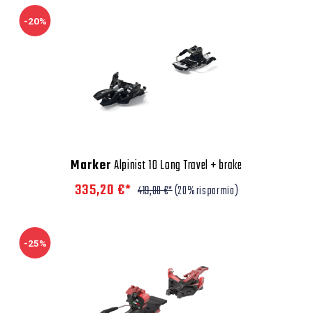
-20%
Marker
Alpinist 10 Long Travel + brake
335,20 €*
419,00 €*
(20% risparmio)
-25%