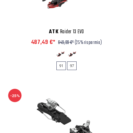
ATK
Raider 13 EVO
487,49 €*
649,99 €*
(25% risparmio)
91
97
-25%