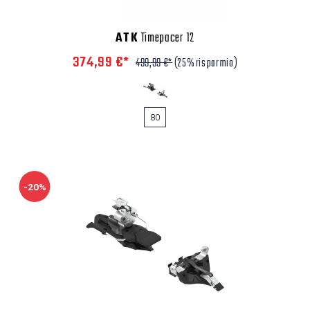
ATK
Timepacer 12
374,99 €*
499,99 €*
(25% risparmio)
80
-20%