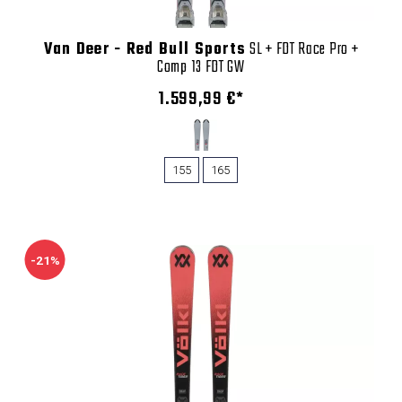
Van Deer - Red Bull Sports
SL + FDT Race Pro +
Comp 13 FDT GW
1.599,99 €*
155
165
-21%