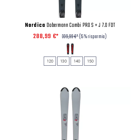
Nordica
Dobermann Combi PRO S + J 7.0 FDT
288,99 €*
339,99 €*
(15% risparmio)
120
130
140
150