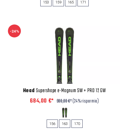
153
159
165
171
-24%
Head
Supershape e-Magnum SW + PRD 12 GW
684,00 €*
900,00 €*
(24% risparmio)
156
163
170