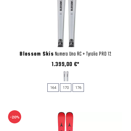
Blossom Skis
Numero Uno RC + Tyrolia PRD 12
1.399,00 €*
164
170
176
-20%