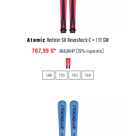
Atomic
Redster S8 Revoshock C + I 12 GW
767,99 €*
959,99 €*
(20% risparmio)
148
155
162
169