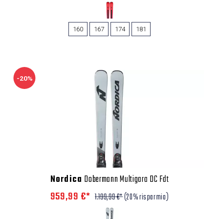
160
167
174
181
-20%
Nordica
Dobermann Multigara DC Fdt
959,99 €*
1.199,99 €*
(20% risparmio)