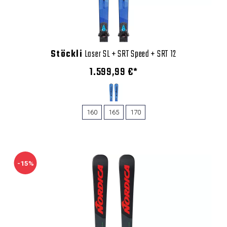
Stöckli
Laser SL + SRT Speed + SRT 12
1.599,99 €*
160
165
170
-15%