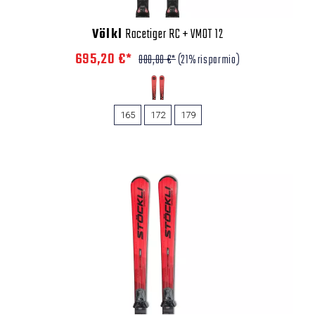
Völkl
Racetiger RC + VMOT 12
695,20 €*
880,00 €*
(21% risparmio)
165
172
179