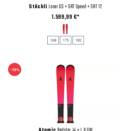
Stöckli
Laser GS + SRT Speed + SRT 12
1.599,99 €*
168
175
182
-15%
Atomic
Redster J4 + L 6 GW