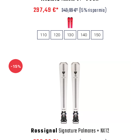
297,49 €*
349,99 €*
(15% risparmio)
110
120
130
140
150
-15%
Rossignol
Signature Palmares + NX12