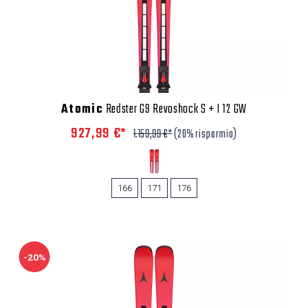
Atomic
Redster G9 Revoshock S + I 12 GW
927,99 €*
1.159,99 €*
(20% risparmio)
166
171
176
-20%