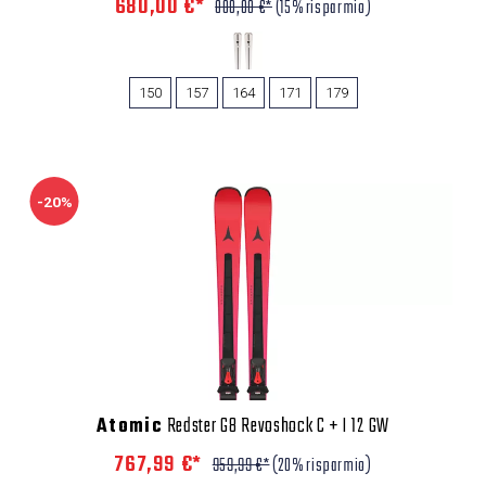
680,00 €*
800,00 €*
(15% risparmio)
150
157
164
171
179
-20%
Atomic
Redster G8 Revoshock C + I 12 GW
767,99 €*
959,99 €*
(20% risparmio)