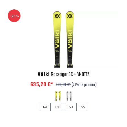
-21%
Völkl
Racetiger SC + VMOT12
695,20 €*
880,00 €*
(21% risparmio)
148
153
158
165