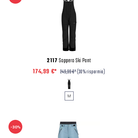
2117
Soppero Ski Pant
174,99 €*
249,99 €*
(30% risparmio)
M
-30%