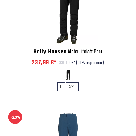
Helly Hansen
Alpha Lifaloft Pant
237,99 €*
339,99 €*
(30% risparmio)
L
XXL
-20%