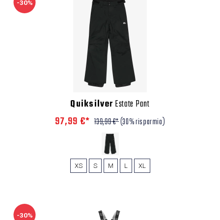
-30%
Quiksilver
Estate Pant
97,99 €*
139,99 €*
(30% risparmio)
XS
S
M
L
XL
-30%