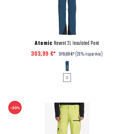
Atomic
Revent 2L Insulated Pant
303,99 €*
379,99 €*
(20% risparmio)
S
-30%