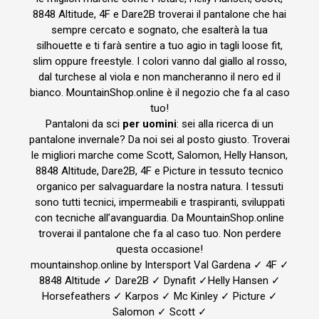
8848 Altitude, 4F e Dare2B troverai il pantalone che hai
sempre cercato e sognato, che esalterà la tua
silhouette e ti farà sentire a tuo agio in tagli loose fit,
slim oppure freestyle. I colori vanno dal giallo al rosso,
dal turchese al viola e non mancheranno il nero ed il
bianco. MountainShop.online è il negozio che fa al caso
tuo!
Pantaloni da sci
per uomini
: sei alla ricerca di un
pantalone invernale? Da noi sei al posto giusto. Troverai
le migliori marche come Scott, Salomon, Helly Hanson,
8848 Altitude, Dare2B, 4F e Picture in tessuto tecnico
organico per salvaguardare la nostra natura. I tessuti
sono tutti tecnici, impermeabili e traspiranti, sviluppati
con tecniche all’avanguardia. Da MountainShop.online
troverai il pantalone che fa al caso tuo. Non perdere
questa occasione!
mountainshop.online by Intersport Val Gardena ✓ 4F ✓
8848 Altitude ✓ Dare2B ✓ Dynafit ✓Helly Hansen ✓
Horsefeathers ✓ Karpos ✓ Mc Kinley ✓ Picture ✓
Salomon ✓ Scott ✓