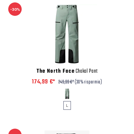
-30%
The North Face
Chakal Pant
174,99 €*
249,99 €*
(30% risparmio)
L