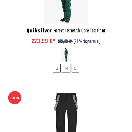
Quiksilver
Forever Stretch Gore Tex Pant
223,99 €*
319,99 €*
(30% risparmio)
S
M
L
-30%