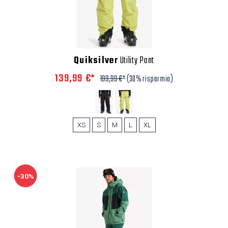
Quiksilver
Utility Pant
139,99 €*
199,99 €*
(30% risparmio)
XS
S
M
L
XL
-30%