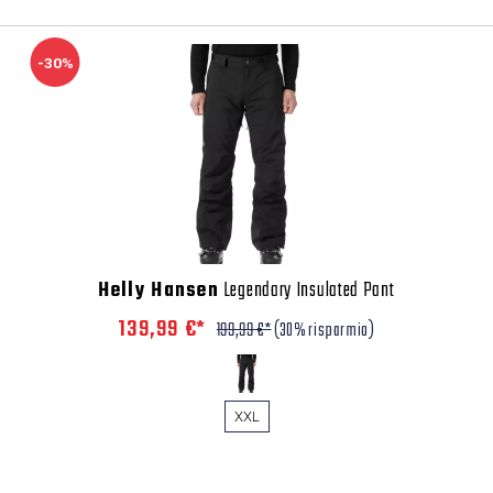
-30%
Helly Hansen
Legendary Insulated Pant
139,99 €*
199,99 €*
(30% risparmio)
XXL