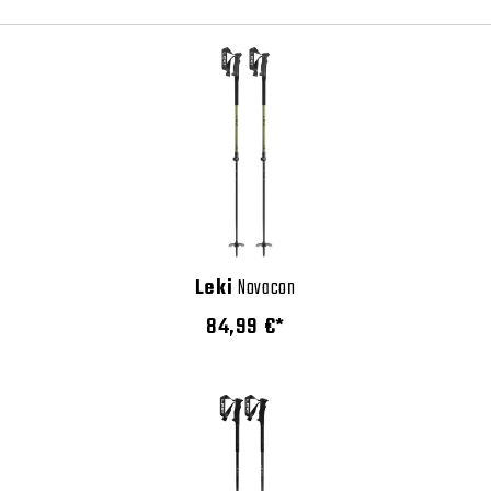
Leki
Novacon
84,99 €*