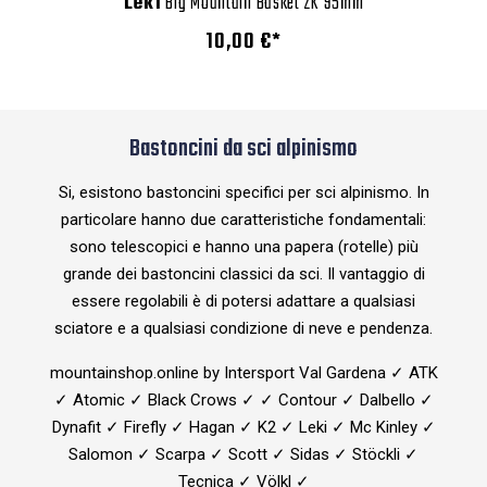
Leki
Big Mountain Basket 2K 95mm
10,00 €*
Bastoncini da sci alpinismo
Si, esistono bastoncini specifici per sci alpinismo. In
particolare hanno due caratteristiche fondamentali:
sono telescopici e hanno una papera (rotelle) più
grande dei bastoncini classici da sci. Il vantaggio di
essere regolabili è di potersi adattare a qualsiasi
sciatore e a qualsiasi condizione di neve e pendenza.
mountainshop.online by Intersport Val Gardena ✓ ATK
✓ Atomic ✓ Black Crows ✓ ✓ Contour ✓ Dalbello ✓
Dynafit ✓ Firefly ✓ Hagan ✓ K2 ✓ Leki ✓ Mc Kinley ✓
Salomon ✓ Scarpa ✓ Scott ✓ Sidas ✓ Stöckli ✓
Tecnica ✓ Völkl ✓