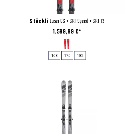
Stöckli
Laser GS + SRT Speed + SRT 12
1.599,99 €*
168
175
182