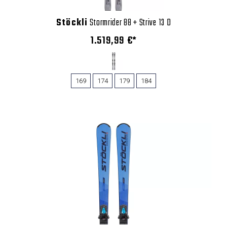
Stöckli
Stormrider 88 + Strive 13 D
1.519,99 €*
169
174
179
184