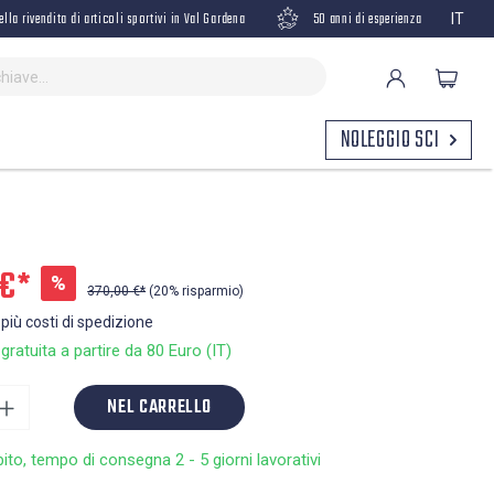
ella rivendita di articoli sportivi in Val Gardena
50 anni di esperienza
IT
NOLEGGIO SCI
 €*
%
370,00 €*
(20% risparmio)
 più costi di spedizione
ratuita a partire da 80 Euro (IT)
NEL CARRELLO
bito, tempo di consegna 2 - 5 giorni lavorativi