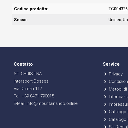
Codice prodotto:
TC004326
Sesso:
Unisex
, U
Contatto
Service
ST. CHRISTINA
Privacy
Intersport Dosses
Condizioni
Via Dursan 117
Metodi di
Tel. +39 0471 790015
Informazio
E-Mail: info@mountainshop.online
Impressu
Catalogo E
Catalogo 
Ski Rental