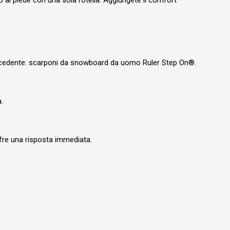
o al piede con una sola rotella. Aggiungete il comfort
o precedente: scarponi da snowboard da uomo Ruler Step On®.
.
fre una risposta immediata.