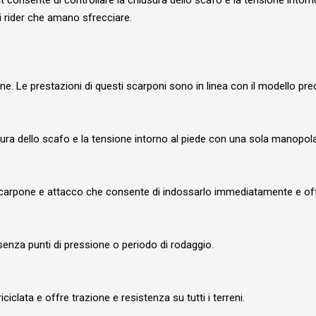
 consente di controllare la chiusura dello scafo e la tensione intorn
 rider che amano sfrecciare.
rpone. Le prestazioni di questi scarponi sono in linea con il modell
ura dello scafo e la tensione intorno al piede con una sola manopola
a scarpone e attacco che consente di indossarlo immediatamente e of
senza punti di pressione o periodo di rodaggio.
clata e offre trazione e resistenza su tutti i terreni.