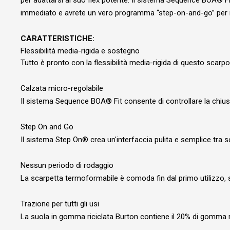
per adattarsi al suo flex potente. Il sistema Sequence BOA® Fit
immediato e avrete un vero programma “step-on-and-go” per i
CARATTERISTICHE:
Flessibilità media-rigida e sostegno
Tutto è pronto con la flessibilità media-rigida di questo sca
Calzata micro-regolabile
Il sistema Sequence BOA® Fit consente di controllare la chius
Step On and Go
Il sistema Step On® crea un'interfaccia pulita e semplice tr
Nessun periodo di rodaggio
La scarpetta termoformabile è comoda fin dal primo utilizzo, 
Trazione per tutti gli usi
La suola in gomma riciclata Burton contiene il 20% di gomma rici