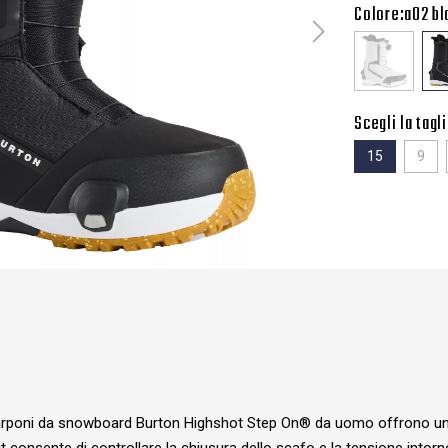
Colore:
a02 bl
Scegli la tagli
15
9
carponi da snowboard Burton Highshot Step On® da uomo offrono un co