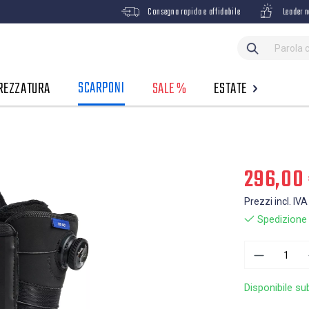
Consegna rapida e affidabile
Leader n
SCARPONI
REZZATURA
SALE %
ESTATE
296,00
Prezzi incl. IVA
Spedizione g
Disponibile su