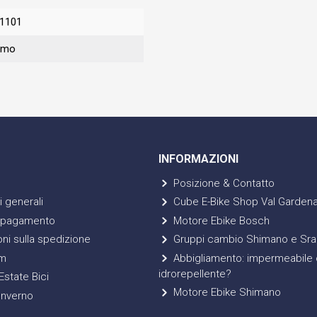
1101
omo
INFORMAZIONI
Posizione & Contatto
 generali
Cube E-Bike Shop Val Garden
 pagamento
Motore Ebike Bosch
ni sulla spedizione
Gruppi cambio Shimano e Sr
m
Abbigliamento: impermeabile 
idrorepellente?
state Bici
Motore Ebike Shimano
Inverno