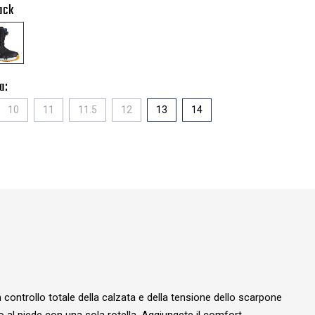
ack
a:
10
11
11.5
12
13
14
ntrollo totale della calzata e della tensione dello scarpone