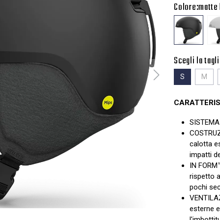
Colore:
matte 
Scegli la tagli
S
M
CARATTERIS
SISTEMA
COSTRUZI
calotta e
impatti d
IN FORM™ 
rispetto 
pochi sec
VENTILAZ
esterne e
l'imbotti