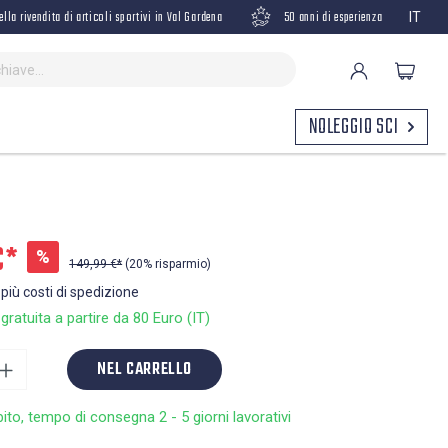
ella rivendita di articoli sportivi in Val Gardena
50 anni di esperienza
IT
NOLEGGIO SCI
€*
%
149,99 €*
(20% risparmio)
 più costi di spedizione
ratuita a partire da 80 Euro (IT)
NEL CARRELLO
bito, tempo di consegna 2 - 5 giorni lavorativi