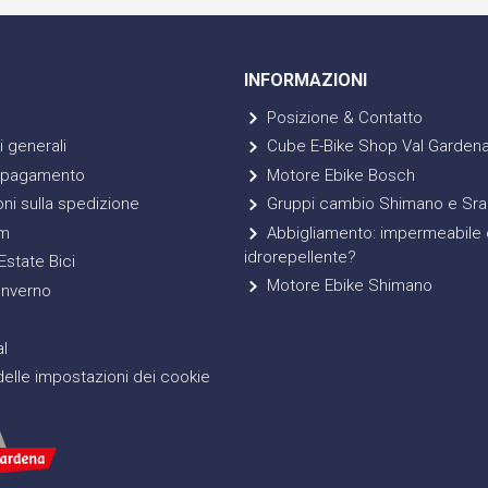
INFORMAZIONI
Posizione & Contatto
 generali
Cube E-Bike Shop Val Garden
 pagamento
Motore Ebike Bosch
ni sulla spedizione
Gruppi cambio Shimano e Sr
m
Abbigliamento: impermeabile 
idrorepellente?
state Bici
Motore Ebike Shimano
Inverno
l
elle impostazioni dei cookie