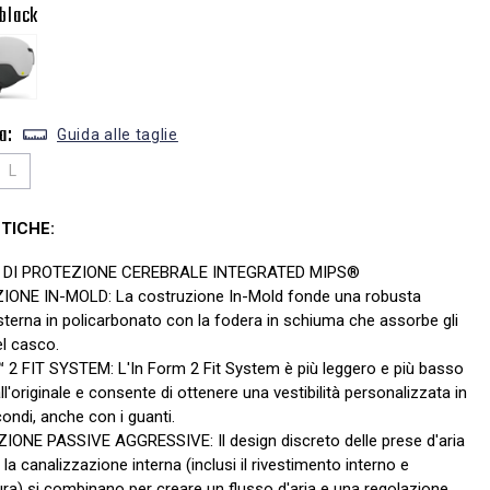
black
a:
Guida alle taglie
L
TICHE:
 DI PROTEZIONE CEREBRALE INTEGRATED MIPS®
ONE IN-MOLD: La costruzione In-Mold fonde una robusta
sterna in policarbonato con la fodera in schiuma che assorbe gli
el casco.
2 FIT SYSTEM: L'In Form 2 Fit System è più leggero e più basso
all'originale e consente di ottenere una vestibilità personalizzata in
ondi, anche con i guanti.
IONE PASSIVE AGGRESSIVE: Il design discreto delle prese d'aria
 la canalizzazione interna (inclusi il rivestimento interno e
tura) si combinano per creare un flusso d'aria e una regolazione