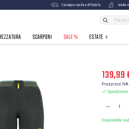
Consegna rapida e affidabile
Leader n
REZZATURA
SCARPONI
SALE %
ESTATE
139,99 
Prezzi incl. IVA
Spedizione g
Disponibile su