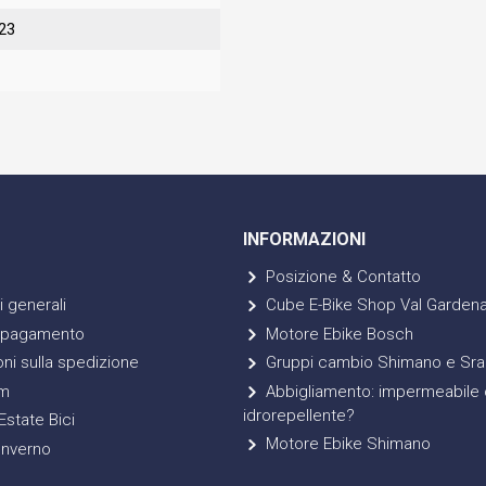
23
INFORMAZIONI
Posizione & Contatto
 generali
Cube E-Bike Shop Val Garden
 pagamento
Motore Ebike Bosch
ni sulla spedizione
Gruppi cambio Shimano e Sr
m
Abbigliamento: impermeabile 
idrorepellente?
state Bici
Motore Ebike Shimano
Inverno