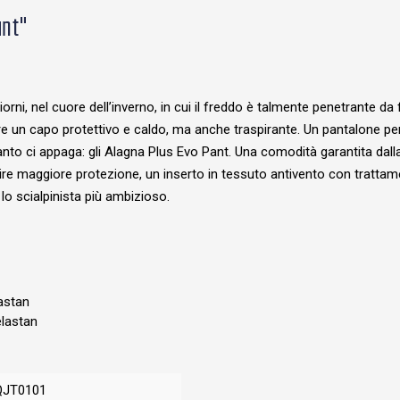
ant"
giorni, nel cuore dell’inverno, in cui il freddo è talmente penetrante d
pare un capo protettivo e caldo, ma anche traspirante. Un pantalone p
anto ci appaga: gli Alagna Plus Evo Pant. Una comodità garantita dalla
ntire maggiore protezione, un inserto in tessuto antivento con tratta
lo scialpinista più ambizioso.
astan
lastan
QJT0101