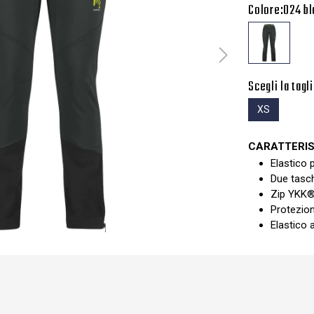
Colore:
024 b
Scegli la tagli
XS
CARATTERIS
Elastico 
Due tasc
Zip YKK® 
Protezion
Elastico