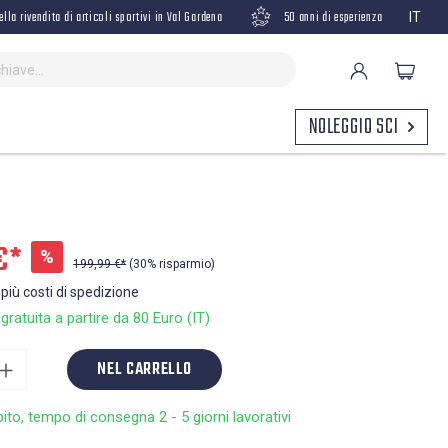
ella rivendita di articoli sportivi in Val Gardena
50 anni di esperienza
IT
NOLEGGIO SCI
€*
%
199,99 €*
(30% risparmio)
 più costi di spedizione
ratuita a partire da 80 Euro (IT)
NEL CARRELLO
bito, tempo di consegna 2 - 5 giorni lavorativi