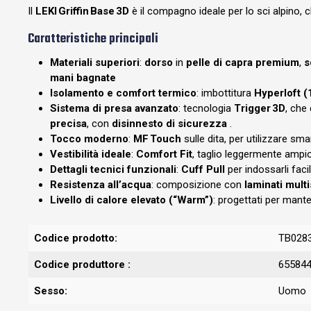
Il
LEKI Griffin Base 3D
è il compagno ideale per lo sci alpino,
Caratteristiche principali
Materiali superiori
:
dorso
in
pelle di capra premium
,
s
mani bagnate
Isolamento e comfort termico
: imbottitura
Hyperloft (
Sistema di presa avanzato
: tecnologia
Trigger 3D
, che
precisa
, con
disinnesto di sicurezza
.
Tocco moderno
:
MF Touch
sulle dita, per utilizzare sm
Vestibilità ideale
:
Comfort Fit
, taglio leggermente ampi
Dettagli tecnici funzionali
:
Cuff Pull
per indossarli fac
Resistenza all’acqua
: composizione con
laminati multi
Livello di calore elevato (“Warm”)
: progettati per mante
Codice prodotto:
TB028
Codice produttore :
65584
Sesso:
Uomo