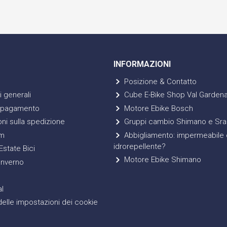
INFORMAZIONI
Posizione & Contatto
 generali
Cube E-Bike Shop Val Garden
 pagamento
Motore Ebike Bosch
ni sulla spedizione
Gruppi cambio Shimano e Sr
m
Abbigliamento: impermeabile 
idrorepellente?
state Bici
Motore Ebike Shimano
Inverno
l
elle impostazioni dei cookie