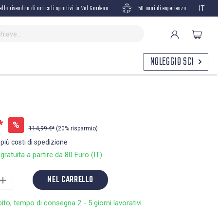
ella rivendita di articoli sportivi in Val Gardena
50 anni di esperienza
IT
NOLEGGIO SCI
*
%
114,99 €*
(20% risparmio)
 più costi di spedizione
ratuita a partire da 80 Euro (IT)
NEL CARRELLO
bito, tempo di consegna 2 - 5 giorni lavorativi