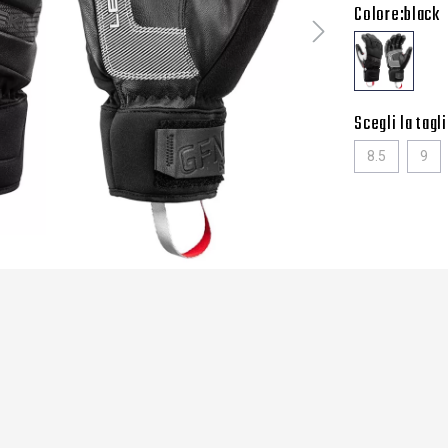
Colore:
black
Scegli la tagli
8.5
9