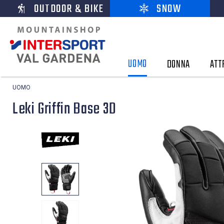
OUTDOOR & BIKE
SNOW
UOMO
DONNA
ATT
UOMO
Leki Griffin Base 3D