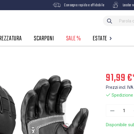
Consegna rapida e affidabile
Leader n
REZZATURA
SCARPONI
SALE %
ESTATE
91,99 €
Prezzi incl. IVA
Spedizione g
Disponibile su