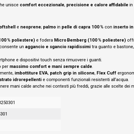
 che unisce
comfort eccezionale
,
precisione e calore affidabile
in 
oftshell
e
neoprene
;
palmo
in
pelle di capra 100 %
con
inserto i
100 % poliestere)
e fodera
Micro Bemberg (100 % poliestere)
off
 consente un
aggancio e sgancio rapidissimi
tra guanto e bastone
artphone e dispositivi touch senza rimuovere i guanti.
o per
massimo comfort e mani sempre calde
.
ilmente,
imbottiture EVA
,
patch grip in silicone
,
Flex Cuff
ergonom
strato idrorepellenti
e componenti funzionali resistenti all’acqua.
nere mani calde anche nei contesti più freddi, grazie alle scelte dei m
3250301
4301