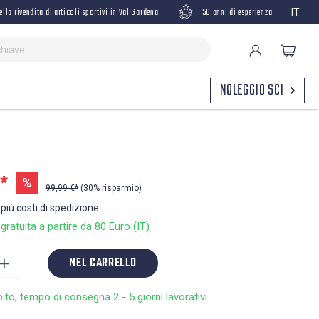
ella rivendita di articoli sportivi in Val Gardena
50 anni di esperienza
IT
NOLEGGIO SCI
*
%
99,99 €*
(30% risparmio)
 più costi di spedizione
ratuita a partire da 80 Euro (IT)
NEL CARRELLO
bito, tempo di consegna 2 - 5 giorni lavorativi