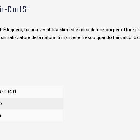
Air-Con LS"
È leggera, ha una vestibilità slim ed è ricca di funzioni per offrire pre
Il climatizzatore della natura: ti mantiene fresco quando hai caldo, c
R2D0401
29
a