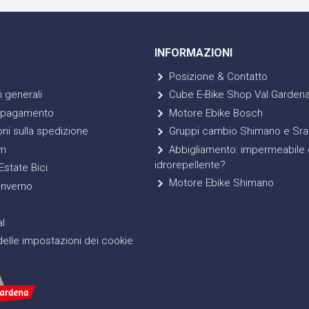
INFORMAZIONI
Posizione & Contatto
 generali
Cube E-Bike Shop Val Garden
 pagamento
Motore Ebike Bosch
ni sulla spedizione
Gruppi cambio Shimano e Sr
m
Abbigliamento: impermeabile 
idrorepellente?
state Bici
Motore Ebike Shimano
Inverno
l
elle impostazioni dei cookie