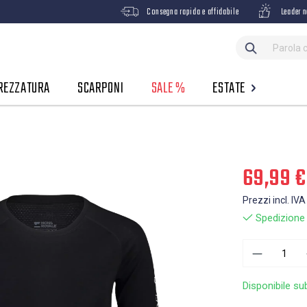
Consegna rapida e affidabile
Leader n
REZZATURA
SCARPONI
SALE %
ESTATE
69,99 €
Prezzi incl. IVA
Spedizione g
Disponibile su