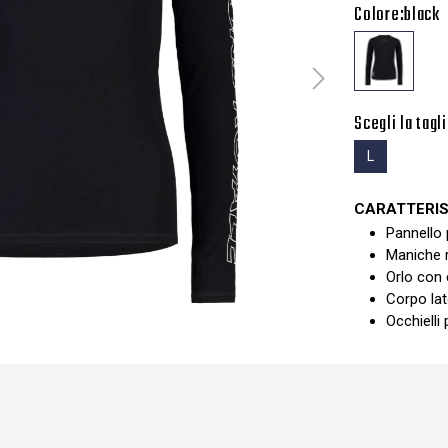
Colore:
black
Scegli la tagli
L
CARATTERIS
Pannello 
Maniche 
Orlo con
Corpo la
Occhielli p