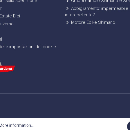
ni sulla spedizione
Gruppi cambio Shimano e Sr
m
Abbigliamento: impermeabile 
idrorepellente?
state Bici
Motore Ebike Shimano
Inverno
l
elle impostazioni dei cookie
More information...