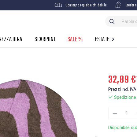
Consegna rapida e affidabile
Leader n
REZZATURA
SCARPONI
SALE %
ESTATE
32,89 €
Prezzi incl. IVA
Spedizione g
Disponibile su