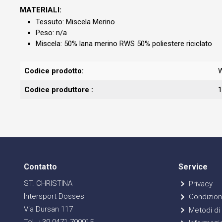
MATERIALI:
Tessuto: Miscela Merino
Peso: n/a
Miscela: 50% lana merino RWS 50% poliestere riciclato
Codice prodotto:
Codice produttore :
1
Contatto
Service
ST. CHRISTINA
Privacy
Intersport Dosses
Condizioni
Via Dursan 117
Metodi di