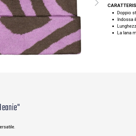
CARATTERIS
Doppio s
Indossa i
Lunghezza
La lana me
 Beanie"
ersatile.