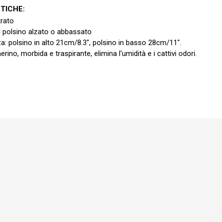
TICHE:
trato
l polsino alzato o abbassato
: polsino in alto 21cm/8.3", polsino in basso 28cm/11".
rino, morbida e traspirante, elimina l'umidità e i cattivi odori.