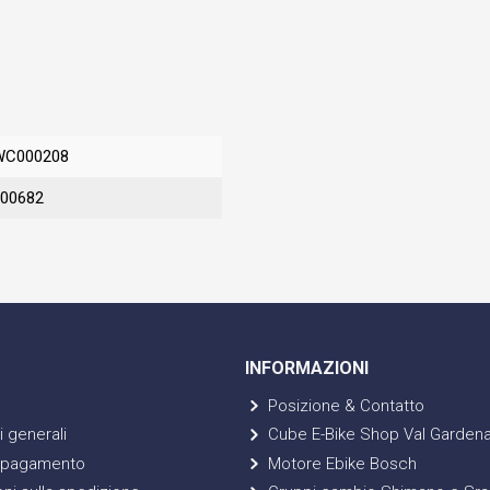
WC000208
00682
INFORMAZIONI
Posizione & Contatto
 generali
Cube E-Bike Shop Val Garden
 pagamento
Motore Ebike Bosch