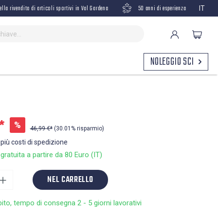
ella rivendita di articoli sportivi in Val Gardena
50 anni di esperienza
IT
NOLEGGIO SCI
*
%
46,99 €*
(30.01% risparmio)
 più costi di spedizione
ratuita a partire da 80 Euro (IT)
NEL CARRELLO
bito, tempo di consegna 2 - 5 giorni lavorativi