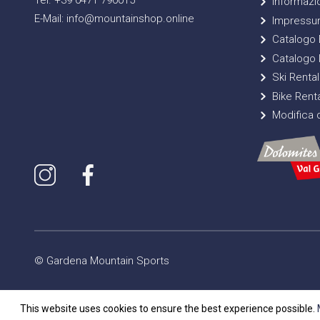
Tel. +39 0471 790015
Informazio
E-Mail: info@mountainshop.online
Impressu
Catalogo E
Catalogo 
Ski Rental
Bike Renta
Modifica d
© Gardena Mountain Sports
This website uses cookies to ensure the best experience possible.