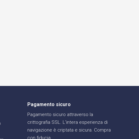
Pagamento sicuro
Pagamento sicuro attraverso la
crittografia SSL. L'intera esperienza di
a
navigazione è criptata e sicura. Compra
con fiducia