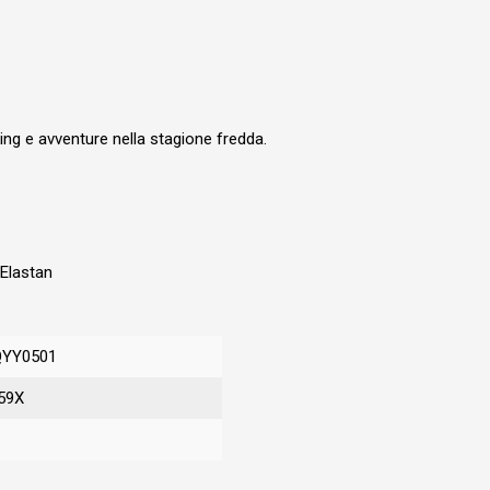
king e avventure nella stagione fredda.
Elastan
QYY0501
59X