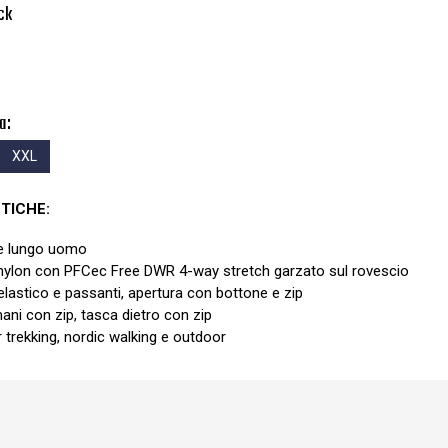
ck
a:
XXL
TICHE:
e lungo uomo
nylon con PFCec Free DWR 4-way stretch garzato sul rovescio
elastico e passanti, apertura con bottone e zip
ni con zip, tasca dietro con zip
r trekking, nordic walking e outdoor