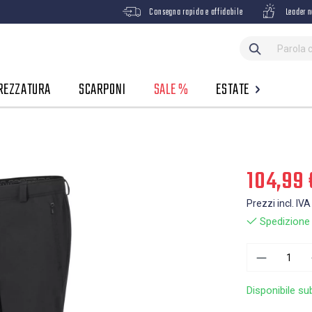
Consegna rapida e affidabile
Leader n
REZZATURA
SCARPONI
SALE %
ESTATE
104,99 
Prezzi incl. IVA
Spedizione g
Disponibile su