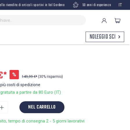
ella rivendita di articoli sportivi in Val Gardena
50 anni di esperienza
IT
NOLEGGIO SCI
€*
%
149,99 €*
(30% risparmio)
 più costi di spedizione
ratuita a partire da 80 Euro (IT)
NEL CARRELLO
bito, tempo di consegna 2 - 5 giorni lavorativi