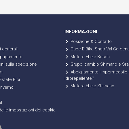
INFORMAZIONI
Posizione & Contatto
 generali
Cube E-Bike Shop Val Garden
 pagamento
Motore Ebike Bosch
ni sulla spedizione
Gruppi cambio Shimano e Sr
m
Abbigliamento: impermeabile 
idrorepellente?
state Bici
Motore Ebike Shimano
Inverno
l
elle impostazioni dei cookie