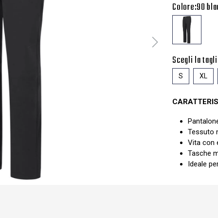
Colore:
90 bla
Scegli la tagli
S
XL
CARATTERIS
Pantalon
Tessuto 
Vita con 
Tasche ma
Ideale pe