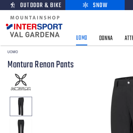
OUTDOOR & BIKE
SNOW
UOMO
DONNA
ATT
UOMO
Montura Renon Pants