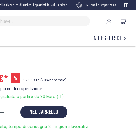
ella rivendita di articoli sportivi in Val Gardena
50 anni di esperienza
IT
NOLEGGIO SCI
€*
%
979,99 €*
(20% risparmio)
 più costi di spedizione
ratuita a partire da 80 Euro (IT)
NEL CARRELLO
bito, tempo di consegna 2 - 5 giorni lavorativi