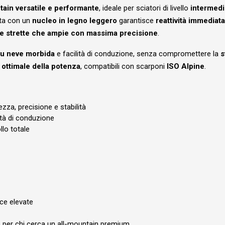
tain versatile e performante
, ideale per sciatori di livello
intermed
ta con un
nucleo in legno leggero
garantisce
reattività immediata
e strette che ampie con massima precisione
.
su neve morbida
e facilità di conduzione, senza compromettere la
s
 ottimale della potenza
, compatibili con scarponi
ISO Alpine
.
zza, precisione e stabilità
ità di conduzione
llo totale
ce elevate
le per chi cerca un all-mountain premium