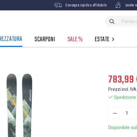
Consegna rapida e affidabile
Leader n
REZZATURA
SCARPONI
SALE %
ESTATE
783,99 
Prezzi incl. IVA
Spedizione g
Disponibile su