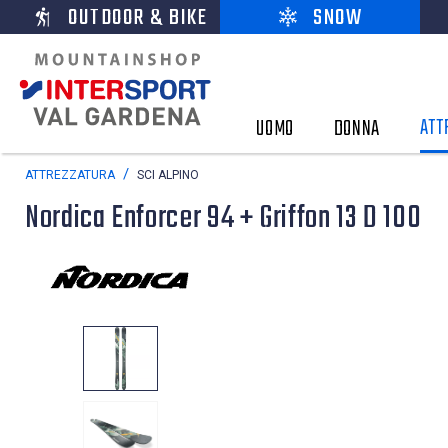
OUTDOOR & BIKE
SNOW
ATT
UOMO
DONNA
ATTREZZATURA
SCI ALPINO
Nordica Enforcer 94 + Griffon 13 D 100