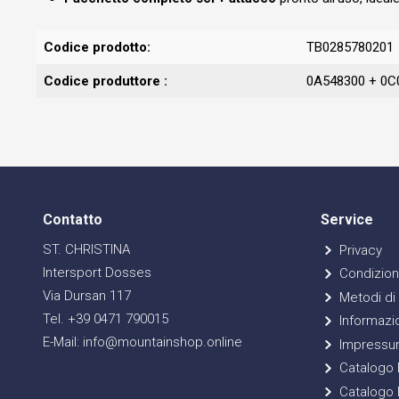
Codice prodotto:
TB0285780201
Codice produttore :
0A548300 + 0C
Contatto
Service
ST. CHRISTINA
Privacy
Intersport Dosses
Condizioni
Via Dursan 117
Metodi di
Tel. +39 0471 790015
Informazio
E-Mail: info@mountainshop.online
Impressu
Catalogo E
Catalogo 