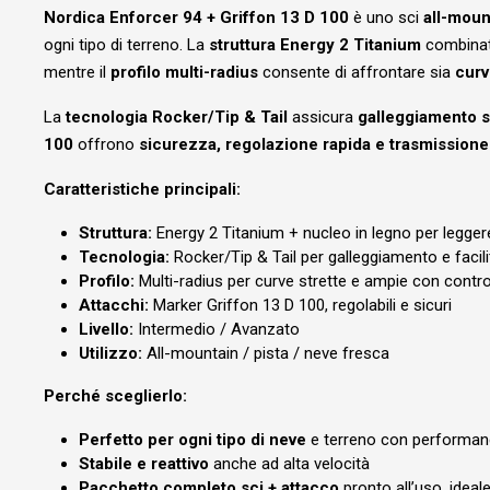
Nordica Enforcer 94 + Griffon 13 D 100
è uno sci
all-moun
ogni tipo di terreno. La
struttura Energy 2 Titanium
combina
mentre il
profilo multi-radius
consente di affrontare sia
curv
La
tecnologia Rocker/Tip & Tail
assicura
galleggiamento 
100
offrono
sicurezza, regolazione rapida e trasmissione
Caratteristiche principali:
Struttura:
Energy 2 Titanium + nucleo in legno per leggere
Tecnologia:
Rocker/Tip & Tail per galleggiamento e facil
Profilo:
Multi-radius per curve strette e ampie con contro
Attacchi:
Marker Griffon 13 D 100, regolabili e sicuri
Livello:
Intermedio / Avanzato
Utilizzo:
All-mountain / pista / neve fresca
Perché sceglierlo:
Perfetto per ogni tipo di neve
e terreno con performan
Stabile e reattivo
anche ad alta velocità
Pacchetto completo sci + attacco
pronto all’uso, idea