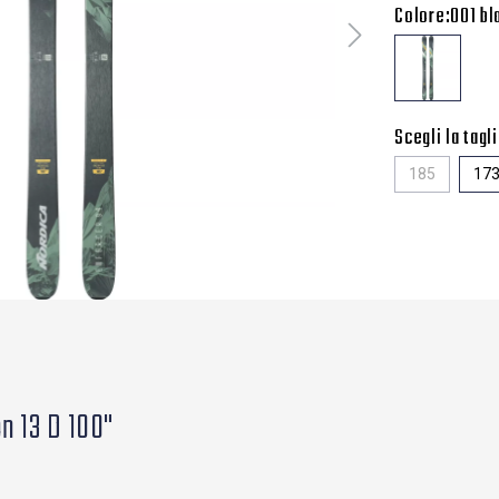
Colore:
001 b
Scegli la tagli
185
17
on 13 D 100"