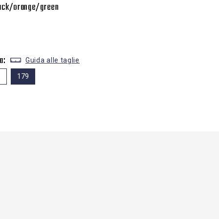
lack/orange/green
a:
Guida alle taglie
3
179