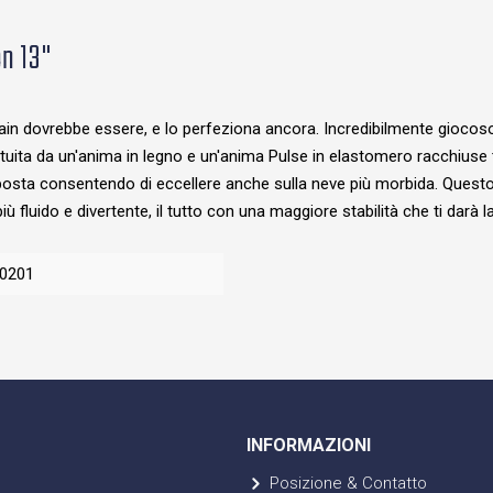
on 13"
in dovrebbe essere, e lo perfeziona ancora. Incredibilmente giocoso e 
uita da un'anima in legno e un'anima Pulse in elastomero racchiuse t
posta consentendo di eccellere anche sulla neve più morbida. Questo s
fluido e divertente, il tutto con una maggiore stabilità che ti darà la
0201
INFORMAZIONI
Posizione & Contatto