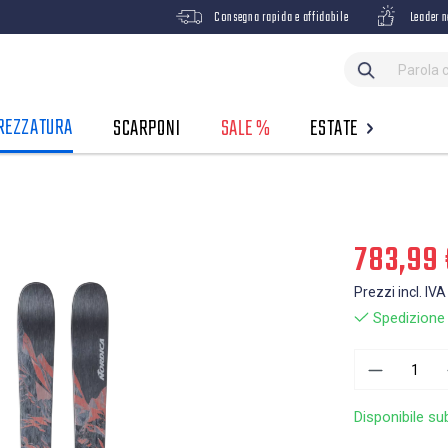
Consegna rapida e affidabile
Leader n
REZZATURA
SCARPONI
SALE %
ESTATE
783,99 
Prezzi incl. IVA
Spedizione g
Disponibile su