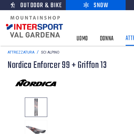
OUTDOOR & BIKE
SNOW
ATT
UOMO
DONNA
ATTREZZATURA
SCI ALPINO
Nordica Enforcer 99 + Griffon 13