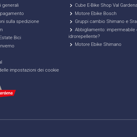
 generali
Cube E-Bike Shop Val Garden
 pagamento
Motore Ebike Bosch
ni sulla spedizione
Gruppi cambio Shimano e Sr
m
Abbigliamento: impermeabile 
idrorepellente?
state Bici
Motore Ebike Shimano
Inverno
l
elle impostazioni dei cookie