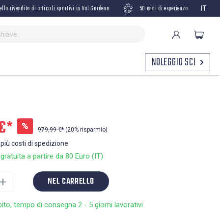
ella rivendita di articoli sportivi in Val Gardena
50 anni di esperienza
IT
NOLEGGIO SCI
€*
%
979,99 €*
(20% risparmio)
 più costi di spedizione
ratuita a partire da 80 Euro (IT)
NEL CARRELLO
bito, tempo di consegna 2 - 5 giorni lavorativi