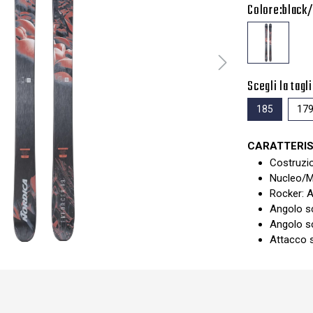
Colore:
black
Scegli la tagli
185
17
CARATTERIS
Costruzio
Nucleo/M
Rocker: A
Angolo sc
Angolo sci
Attacco s